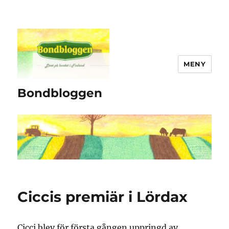
MENY
Bondbloggen
Ciccis premiär i Lördax
Cicci blev för första gången uppringd av