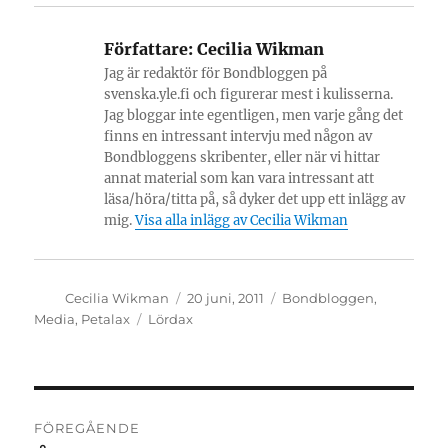
Författare:
Cecilia Wikman
Jag är redaktör för Bondbloggen på
svenska.yle.fi och figurerar mest i kulisserna.
Jag bloggar inte egentligen, men varje gång det
finns en intressant intervju med någon av
Bondbloggens skribenter, eller när vi hittar
annat material som kan vara intressant att
läsa/höra/titta på, så dyker det upp ett inlägg av
mig.
Visa alla inlägg av Cecilia Wikman
Författare
Publicerat
Kategorier
Cecilia Wikman
20 juni, 2011
Bondbloggen
,
den
Etiketter
Media
,
Petalax
Lördax
Inläggsnavigering
FÖREGÅENDE