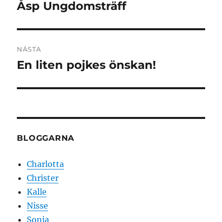
Åsp Ungdomsträff
Föregående
inlägg:
NÄSTA
En liten pojkes önskan!
Nästa
inlägg:
BLOGGARNA
Charlotta
Christer
Kalle
Nisse
Sonja