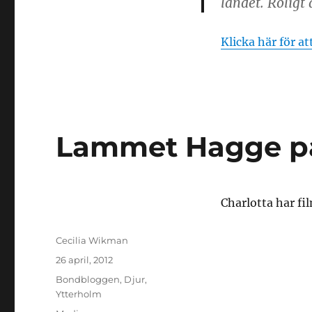
landet. Roligt 
Klicka här för at
Lammet Hagge p
Charlotta har f
Författare
Cecilia Wikman
Publicerat
26 april, 2012
den
Kategorier
Bondbloggen
,
Djur
,
Ytterholm