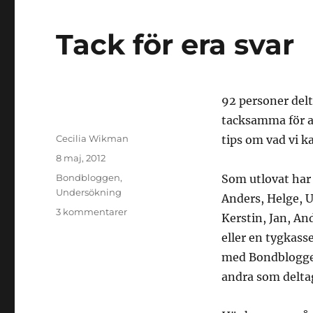
Tack för era svar
92 personer delt
tacksamma för a
Författare
Cecilia Wikman
tips om vad vi k
Publicerat
8 maj, 2012
den
Kategorier
Bondbloggen
,
Som utlovat har 
Undersökning
Anders, Helge, U
till
3 kommentarer
Kerstin, Jan, An
Tack
eller en tygkass
för
era
med Bondbloggens
svar
andra som delta