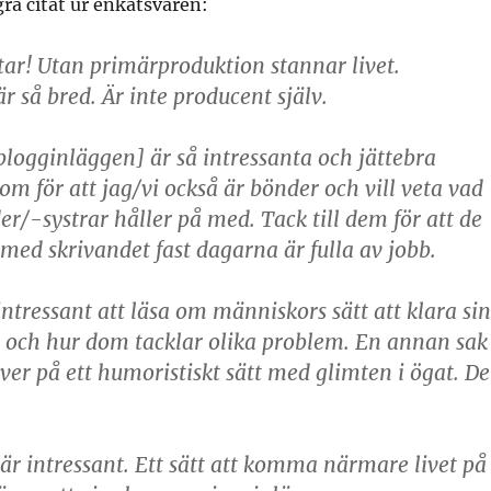
a citat ur enkätsvaren:
tar! Utan primärproduktion stannar livet.
r så bred. Är inte producent själv.
[blogginläggen] är så intressanta och jättebra
om för att jag/vi också är bönder och vill veta vad
er/-systrar håller på med. Tack till dem för att de
 med skrivandet fast dagarna är fulla av jobb.
intressant att läsa om människors sätt att klara si
r och hur dom tacklar olika problem. En annan sak
ver på ett humoristiskt sätt med glimten i ögat. De
 är intressant. Ett sätt att komma närmare livet på