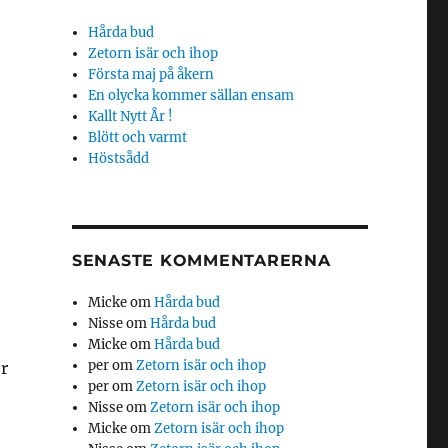
Hårda bud
Zetorn isär och ihop
Första maj på åkern
En olycka kommer sällan ensam
Kallt Nytt År !
Blött och varmt
Höstsådd
SENASTE KOMMENTARERNA
Micke
om
Hårda bud
Nisse
om
Hårda bud
Micke
om
Hårda bud
per
om
Zetorn isär och ihop
er
per
om
Zetorn isär och ihop
Nisse
om
Zetorn isär och ihop
Micke
om
Zetorn isär och ihop