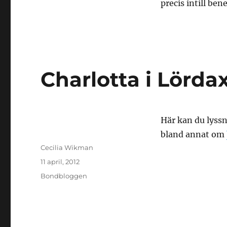
precis intill ben
Charlotta i Lörda
Här kan du lyssn
bland annat om
Författare
Cecilia Wikman
Publicerat
11 april, 2012
den
Kategorier
Bondbloggen