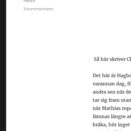
Etiketter
Media
till
3 kommentarer
Lammet
Hagge
på
promenad
Så här skriver C
Det här är Hagba
varannan dag, fö
andra sen när de
tar sig fram uta
när Mathias rop
lämnas längre a
bräka, hör inget 