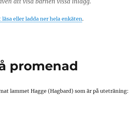
även att visa barnen vissa inlägg.
t läsa eller ladda ner hela enkäten
.
å promenad
ilmat lammet Hagge (Hagbard) som är på uteträning: