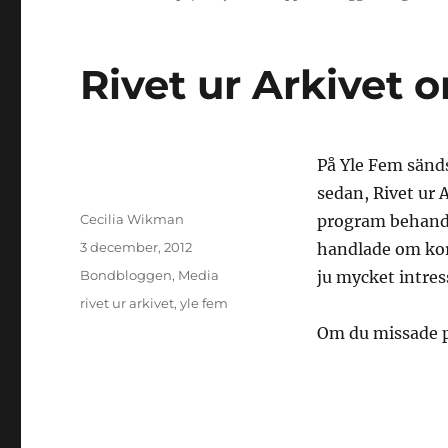
Rivet ur Arkivet 
På Yle Fem sänds
sedan, Rivet ur 
Författare
Cecilia Wikman
program behandl
Publicerat
3 december, 2012
handlade om kor
den
Kategorier
Bondbloggen
,
Media
ju mycket intre
Etiketter
rivet ur arkivet
,
yle fem
Om du missade p