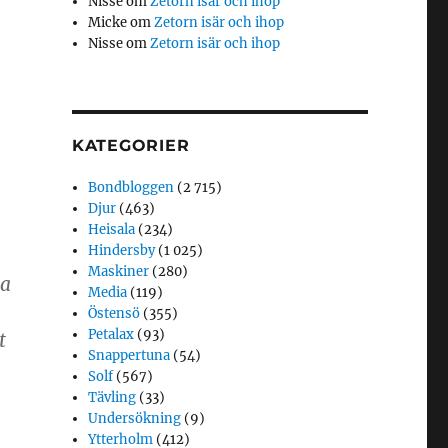
Nisse
om
Zetorn isär och ihop
Micke
om
Zetorn isär och ihop
Nisse
om
Zetorn isär och ihop
KATEGORIER
Bondbloggen
(2 715)
Djur
(463)
Heisala
(234)
Hindersby
(1 025)
Maskiner
(280)
na
Media
(119)
Östensö
(355)
Petalax
(93)
t
Snappertuna
(54)
Solf
(567)
Tävling
(33)
Undersökning
(9)
Ytterholm
(412)