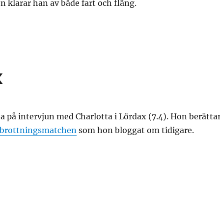
en klarar han av både fart och fläng.
x
a på intervjun med Charlotta i Lördax (7.4). Hon berätta
brottningsmatchen
som hon bloggat om tidigare.