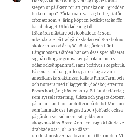
Har sysslat med odling sen jag tog de första
stegen ut på åkern för att granska om "groddan
ha komi opp". Fårfarmare var jag i ett 15-tal år
efter att som 9-åring köpt en betäckt tacka för
barnbidraget. Utbildade mig till
trädgårdsmästare och jobbade 10 år som
arbetslärare på trädgårdsskolan vid Korsholms
skolor innan vi år 1988 köpte gården här i
Långmossen. Gården har sen dess specialiserat
sig på odling av grönsaker på friland men vi
odlar också spannmål samt bedriver skogsbruk.
På senare tid har gården, på förslag av våra
amerikanska släktingar, kallats FinneFarm och
och numera med tillägget db (dödsbo) efter fru
Eivors bortgång hösten 2019. Ett familjeföretag
som sysselsätter mig, äldsta och yngsta dottern
på heltid samt mellandottern på deltid. Min son
som lämnade oss i augusti 2009 jobbade också
på gården vid sidan om sitt jobb som
skogsmaskinsförare. Ännu en tragisk händelse
drabbade oss i juli 2010 då vår
produktionsbyggnad brann ner till grunden. Vi