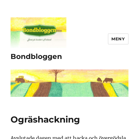
MENY
Bondbloggen
Ogräshackning
Avslutade dagen med att hacka och övergödsla