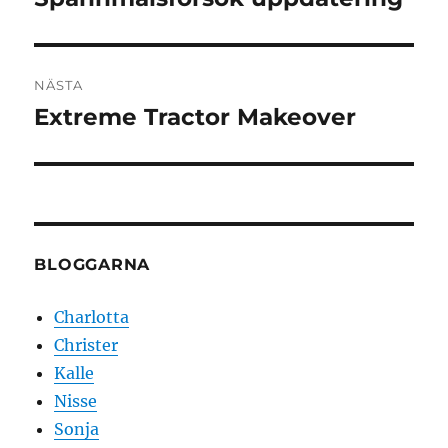
inlägg:
NÄSTA
Extreme Tractor Makeover
Nästa
inlägg:
BLOGGARNA
Charlotta
Christer
Kalle
Nisse
Sonja