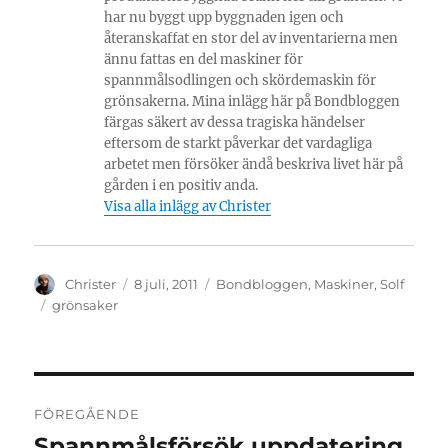
har nu byggt upp byggnaden igen och
återanskaffat en stor del av inventarierna men
ännu fattas en del maskiner för
spannmålsodlingen och skördemaskin för
grönsakerna. Mina inlägg här på Bondbloggen
färgas säkert av dessa tragiska händelser
eftersom de starkt påverkar det vardagliga
arbetet men försöker ändå beskriva livet här på
gården i en positiv anda.
Visa alla inlägg av Christer
Författare
Publicerat
Kategorier
Christer
8 juli, 2011
Bondbloggen
,
Maskiner
,
Solf
den
Etiketter
grönsaker
Inläggsnavigering
FÖREGÅENDE
Spannmålsförsök uppdatering
Föregående