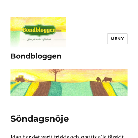
MENY
Bondbloggen
Söndagsnöje
Idag har det varit friskis och svettis a´la fårskit.