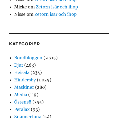
Micke
om
Zetorn isär och ihop
Nisse
om
Zetorn isär och ihop
KATEGORIER
Bondbloggen
(2 715)
Djur
(463)
Heisala
(234)
Hindersby
(1 025)
Maskiner
(280)
Media
(119)
Östensö
(355)
Petalax
(93)
Snappertuna
(54)