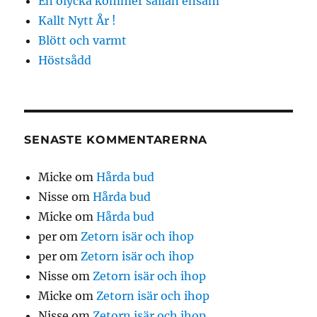
En olycka kommer sällan ensam
Kallt Nytt År !
Blött och varmt
Höstsådd
SENASTE KOMMENTARERNA
Micke
om
Hårda bud
Nisse
om
Hårda bud
Micke
om
Hårda bud
per
om
Zetorn isär och ihop
per
om
Zetorn isär och ihop
Nisse
om
Zetorn isär och ihop
Micke
om
Zetorn isär och ihop
Nisse
om
Zetorn isär och ihop