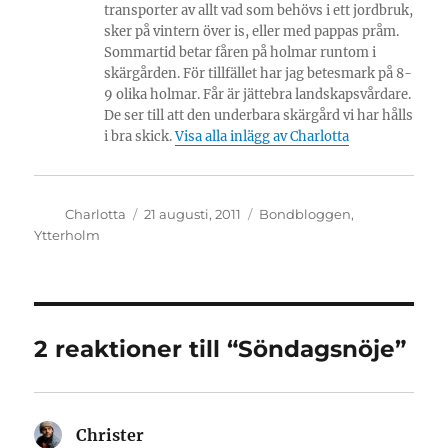
transporter av allt vad som behövs i ett jordbruk,
sker på vintern över is, eller med pappas pråm.
Sommartid betar fåren på holmar runtom i
skärgården. För tillfället har jag betesmark på 8-
9 olika holmar. Får är jättebra landskapsvårdare.
De ser till att den underbara skärgård vi har hålls
i bra skick.
Visa alla inlägg av Charlotta
Författare
Publicerat
Kategorier
Charlotta
21 augusti, 2011
Bondbloggen
,
den
Ytterholm
2 reaktioner till “Söndagsnöje”
Christer
skriver: