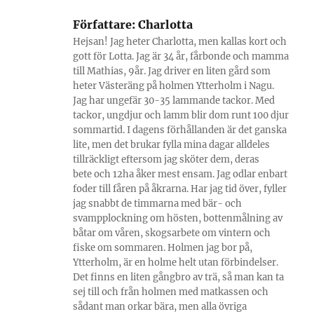
Författare:
Charlotta
Hejsan! Jag heter Charlotta, men kallas kort och
gott för Lotta. Jag är 34 år, fårbonde och mamma
till Mathias, 9år. Jag driver en liten gård som
heter Västeräng på holmen Ytterholm i Nagu.
Jag har ungefär 30-35 lammande tackor. Med
tackor, ungdjur och lamm blir dom runt 100 djur
sommartid. I dagens förhållanden är det ganska
lite, men det brukar fylla mina dagar alldeles
tillräckligt eftersom jag sköter dem, deras
bete och 12ha åker mest ensam. Jag odlar enbart
foder till fåren på åkrarna. Har jag tid över, fyller
jag snabbt de timmarna med bär- och
svampplockning om hösten, bottenmålning av
båtar om våren, skogsarbete om vintern och
fiske om sommaren. Holmen jag bor på,
Ytterholm, är en holme helt utan förbindelser.
Det finns en liten gångbro av trä, så man kan ta
sej till och från holmen med matkassen och
sådant man orkar bära, men alla övriga