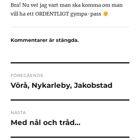
Bra! Nu vet jag vart man ska komma om man
vill ha ett ORDENTLIGT gympa-pass
Kommentarer är stängda.
Inläggsnavigering
FÖREGÅENDE
Vörå, Nykarleby, Jakobstad
Föregående
inlägg:
NÄSTA
Med nål och tråd…
Nästa
inlägg: