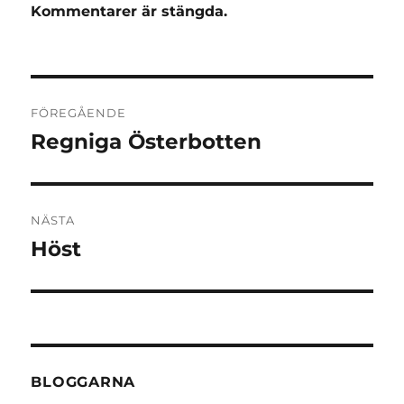
Kommentarer är stängda.
Inläggsnavigering
FÖREGÅENDE
Regniga Österbotten
Föregående
inlägg:
NÄSTA
Höst
Nästa
inlägg:
BLOGGARNA