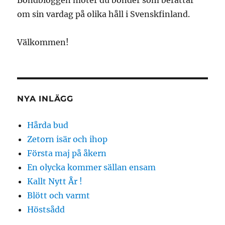
Bondbloggen möter du bönder som berättar
om sin vardag på olika håll i Svenskfinland.
Välkommen!
NYA INLÄGG
Hårda bud
Zetorn isär och ihop
Första maj på åkern
En olycka kommer sällan ensam
Kallt Nytt År !
Blött och varmt
Höstsådd