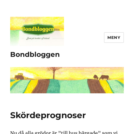
MENY
Bondbloggen
Skördeprognoser
Nu då alla grödor är ”till hus bärgade” som vi