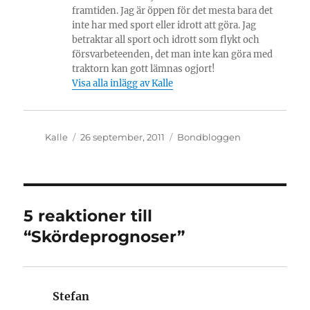
framtiden. Jag är öppen för det mesta bara det
inte har med sport eller idrott att göra. Jag
betraktar all sport och idrott som flykt och
försvarbeteenden, det man inte kan göra med
traktorn kan gott lämnas ogjort!
Visa alla inlägg av Kalle
Författare
Publicerat
Kategorier
Kalle
26 september, 2011
Bondbloggen
den
5 reaktioner till
“Skördeprognoser”
Stefan
skriver: