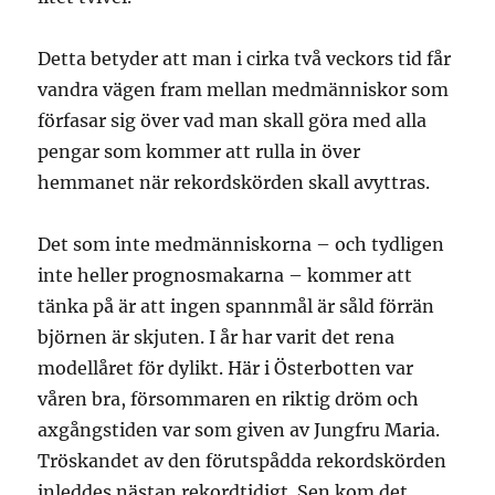
Detta betyder att man i cirka två veckors tid får
vandra vägen fram mellan medmänniskor som
förfasar sig över vad man skall göra med alla
pengar som kommer att rulla in över
hemmanet när rekordskörden skall avyttras.
Det som inte medmänniskorna – och tydligen
inte heller prognosmakarna – kommer att
tänka på är att ingen spannmål är såld förrän
björnen är skjuten. I år har varit det rena
modellåret för dylikt. Här i Österbotten var
våren bra, försommaren en riktig dröm och
axgångstiden var som given av Jungfru Maria.
Tröskandet av den förutspådda rekordskörden
inleddes nästan rekordtidigt. Sen kom det.