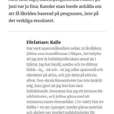
juni var ju fina. Kanske man borde anhålla om
att få likviden baserad på prognosen, inte på
det verkliga resultatet.
Författare:
Kalle
Har varit spannmålsodlare sedan 20 årsåldern.
Jobbar som brandförman i Närpes, det betyder
att jag inte är heltidsjordbrukare annat än i
hjärtat. Jag har familj, sambo och tre döttrar
födda -04, -09 och -16 Jag odlar spannmål och
oljeväxter på 38 ha, och gör detta på största
allvar. Den skrala lönsamheten har inte knäckt
mig, bara gjort att jag inte kan vara
heltidsbonde. Dessutom har jag ett intresse för
närhistorien, och jobbar gärna med att
restaurera nyare veteranbilar. (70-talet) Har tre
dylika + en mc i garaget. Samlar gärna material
och skriver ner mycket nutidshistorier för