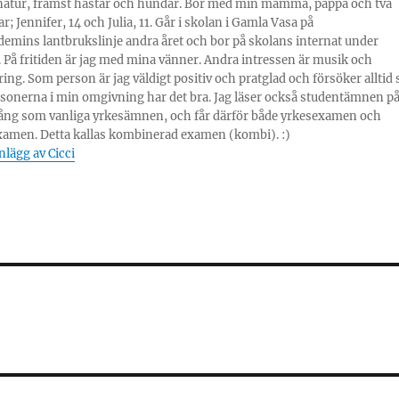
natur, främst hästar och hundar. Bor med min mamma, pappa och två
; Jennifer, 14 och Julia, 11. Går i skolan i Gamla Vasa på
emins lantbrukslinje andra året och bor på skolans internat under
 På fritiden är jag med mina vänner. Andra intressen är musik och
ring. Som person är jag väldigt positiv och pratglad och försöker alltid 
personerna i min omgivning har det bra. Jag läser också studentämnen p
ng som vanliga yrkesämnen, och får därför både yrkesexamen och
xamen. Detta kallas kombinerad examen (kombi). :)
inlägg av Cicci