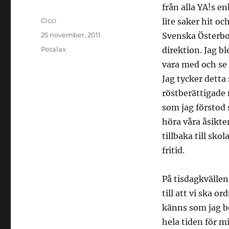
från alla YA!s e
Författare
Cicci
lite saker hit oc
Publicerat
25 november, 2011
Svenska Österbo
den
Kategorier
Petalax
direktion. Jag bl
vara med och se 
Jag tycker detta 
röstberättigade 
som jag förstod 
höra våra åsikte
tillbaka till sko
fritid.
På tisdagkvällen
till att vi ska o
känns som jag bö
hela tiden för mi