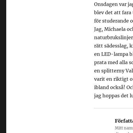
Onsdagen var jag
blev det att far
för studerande 
Jag, Michaela oc
naturbrukslinjer
rätt sädesslag, 
en LED-lampa blan
prata med alla s
en splitterny Val
varit en riktigt
ibland också! Oc
jag hoppas det lu
Författ
Mitt namn