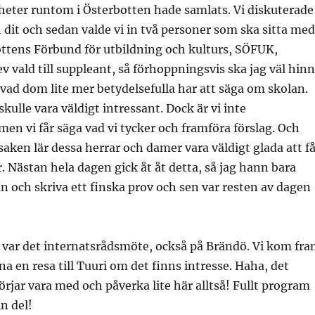
nheter runtom i Österbotten hade samlats. Vi diskuterade
h dit och sedan valde vi in två personer som ska sitta med
ttens Förbund för utbildning och kulturs, SÖFUK,
ev vald till suppleant, så förhoppningsvis ska jag väl hin
vad dom lite mer betydelsefulla har att säga om skolan.
skulle vara väldigt intressant. Dock är vi inte
men vi får säga vad vi tycker och framföra förslag. Och
saken lär dessa herrar och damer vara väldigt glada att f
r. Nästan hela dagen gick åt åt detta, så jag hann bara
lan och skriva ett finska prov och sen var resten av dagen
 var det internatsrådsmöte, också på Brändö. Vi kom fr
rdna en resa till Tuuri om det finns intresse. Haha, det
rjar vara med och påverka lite här alltså! Fullt program
n del!