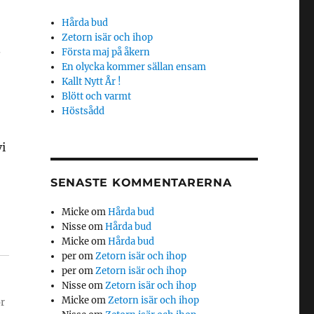
Hårda bud
Zetorn isär och ihop
.
Första maj på åkern
En olycka kommer sällan ensam
Kallt Nytt År !
Blött och varmt
Höstsådd
i
SENASTE KOMMENTARERNA
Micke
om
Hårda bud
Nisse
om
Hårda bud
Micke
om
Hårda bud
per
om
Zetorn isär och ihop
per
om
Zetorn isär och ihop
Nisse
om
Zetorn isär och ihop
Micke
om
Zetorn isär och ihop
ör