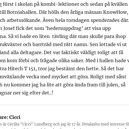
 först i skolan på kombi-lektioner och sedan på kvällen
a till Botniahallen. Där hölls den årliga mässan KnowHow,
och arbetssökande. Även hela torsdagen spenderades där
h Josef fick det som ’hedersuppdrag’ att visa upp
na. Så vi hade en liten tävling där man skulle para ihop
krukväxter och barrträd med rätt namn. Sen lottade vi ut
d alla deltagare. Det var faktiskt väldigt roligt att få
om kom förbi och frågade olika saker. Med i hallen hade v
tra Hitech T 151, tror jag bestämt den hette. Så det har
 omväxlande vecka med mycket att göra. Roligt med sånt
h nu kommer jag ha lite att göra ända fram till julen, så
gnar ner sig efter det..!
are:
Cicci
 är Cecilia "Cicci" Lundberg och jag är 17 år. Petalaxbo med intresse f