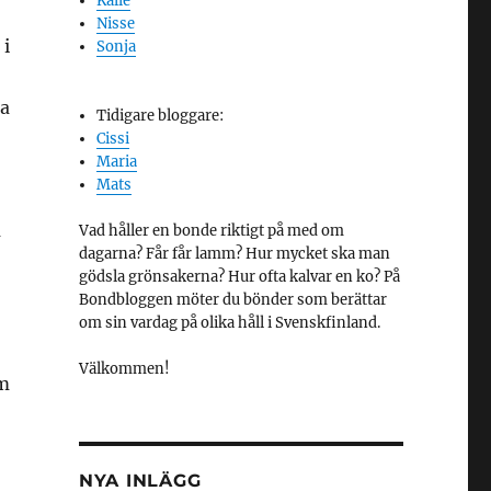
Kalle
Nisse
 i
Sonja
na
Tidigare bloggare:
Cissi
Maria
Mats
å
Vad håller en bonde riktigt på med om
dagarna? Får får lamm? Hur mycket ska man
gödsla grönsakerna? Hur ofta kalvar en ko? På
Bondbloggen möter du bönder som berättar
om sin vardag på olika håll i Svenskfinland.
Välkommen!
am
NYA INLÄGG