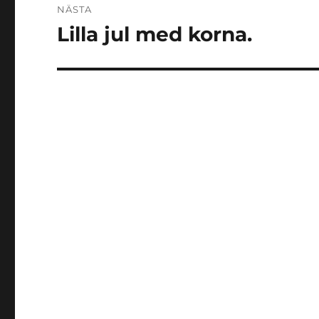
NÄSTA
Lilla jul med korna.
Nästa
inlägg: