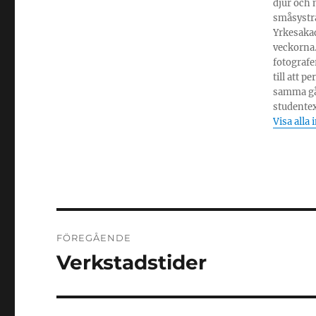
djur och 
småsystrar
Yrkesakad
veckorna.
fotografe
till att 
samma gå
studente
Visa alla 
Inläggsnavigering
FÖREGÅENDE
Verkstadstider
Föregående
inlägg: