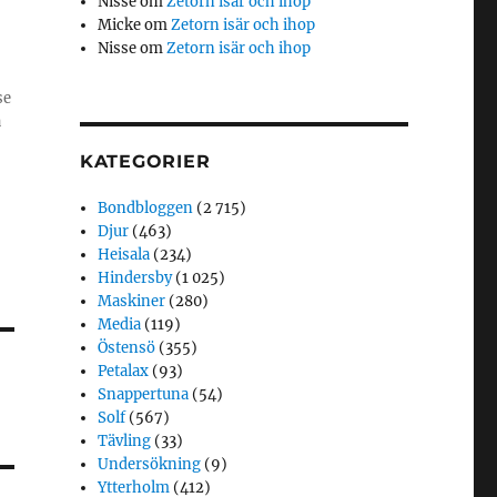
Nisse
om
Zetorn isär och ihop
Micke
om
Zetorn isär och ihop
Nisse
om
Zetorn isär och ihop
se
å
KATEGORIER
Bondbloggen
(2 715)
Djur
(463)
Heisala
(234)
Hindersby
(1 025)
Maskiner
(280)
Media
(119)
Östensö
(355)
Petalax
(93)
Snappertuna
(54)
Solf
(567)
Tävling
(33)
Undersökning
(9)
Ytterholm
(412)