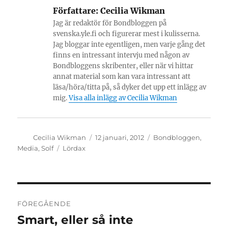
Författare:
Cecilia Wikman
Jag är redaktör för Bondbloggen på
svenska.yle.fi och figurerar mest i kulisserna.
Jag bloggar inte egentligen, men varje gång det
finns en intressant intervju med någon av
Bondbloggens skribenter, eller när vi hittar
annat material som kan vara intressant att
läsa/höra/titta på, så dyker det upp ett inlägg av
mig.
Visa alla inlägg av Cecilia Wikman
Författare
Publicerat
Kategorier
Cecilia Wikman
12 januari, 2012
Bondbloggen
,
den
Etiketter
Media
,
Solf
Lördax
Inläggsnavigering
FÖREGÅENDE
Smart, eller så inte
Föregående