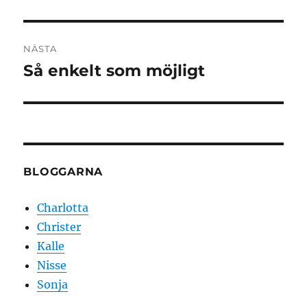
inlägg:
NÄSTA
Så enkelt som möjligt
Nästa
inlägg:
BLOGGARNA
Charlotta
Christer
Kalle
Nisse
Sonja