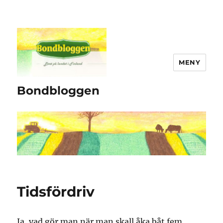
MENY
Bondbloggen
Tidsfördriv
Ja, vad gör man när man skall åka båt fem