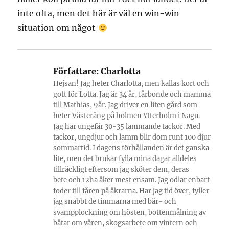
inte ofta, men det här är väl en win-win
situation om något
Författare:
Charlotta
Hejsan! Jag heter Charlotta, men kallas kort och
gott för Lotta. Jag är 34 år, fårbonde och mamma
till Mathias, 9år. Jag driver en liten gård som
heter Västeräng på holmen Ytterholm i Nagu.
Jag har ungefär 30-35 lammande tackor. Med
tackor, ungdjur och lamm blir dom runt 100 djur
sommartid. I dagens förhållanden är det ganska
lite, men det brukar fylla mina dagar alldeles
tillräckligt eftersom jag sköter dem, deras
bete och 12ha åker mest ensam. Jag odlar enbart
foder till fåren på åkrarna. Har jag tid över, fyller
jag snabbt de timmarna med bär- och
svampplockning om hösten, bottenmålning av
båtar om våren, skogsarbete om vintern och