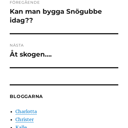
FÖREGÅENDE
Kan man bygga Snögubbe
Föregående
inlägg:
idag??
NÄSTA
Åt skogen….
Nästa
inlägg:
BLOGGARNA
Charlotta
Christer
Kalle