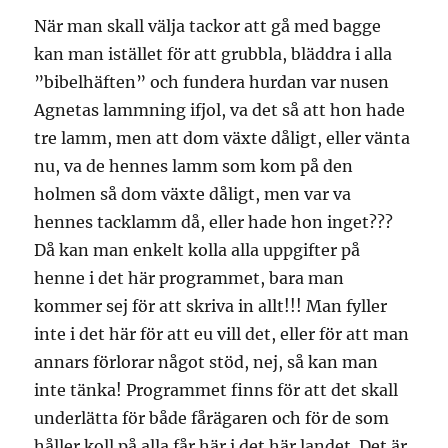
När man skall välja tackor att gå med bagge
kan man istället för att grubbla, bläddra i alla
”bibelhäften” och fundera hurdan var nusen
Agnetas lammning ifjol, va det så att hon hade
tre lamm, men att dom växte dåligt, eller vänta
nu, va de hennes lamm som kom på den
holmen så dom växte dåligt, men var va
hennes tacklamm då, eller hade hon inget???
Då kan man enkelt kolla alla uppgifter på
henne i det här programmet, bara man
kommer sej för att skriva in allt!!! Man fyller
inte i det här för att eu vill det, eller för att man
annars förlorar något stöd, nej, så kan man
inte tänka! Programmet finns för att det skall
underlätta för både fårägaren och för de som
håller koll på alla får här i det här landet. Det är