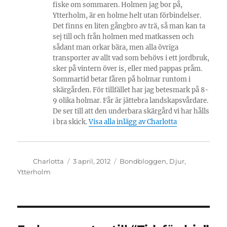
fiske om sommaren. Holmen jag bor på,
Ytterholm, är en holme helt utan förbindelser.
Det finns en liten gångbro av trä, så man kan ta
sej till och från holmen med matkassen och
sådant man orkar bära, men alla övriga
transporter av allt vad som behövs i ett jordbruk,
sker på vintern över is, eller med pappas pråm.
Sommartid betar fåren på holmar runtom i
skärgården. För tillfället har jag betesmark på 8-
9 olika holmar. Får är jättebra landskapsvårdare.
De ser till att den underbara skärgård vi har hålls
i bra skick.
Visa alla inlägg av Charlotta
Författare
Publicerat
Kategorier
Charlotta
3 april, 2012
Bondbloggen
,
Djur
,
den
Ytterholm