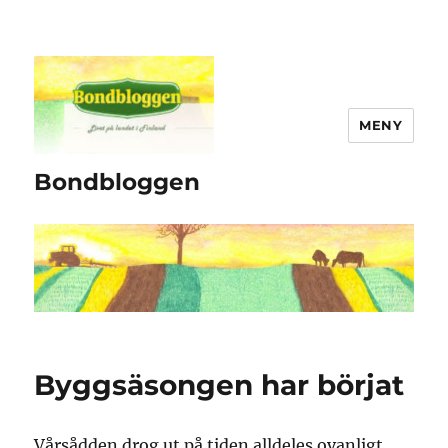
MENY
Bondbloggen
Byggsäsongen har börjat
Vårsådden drog ut på tiden alldeles ovanligt