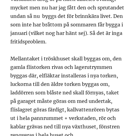
mycket men nu har jag fått den och sprutandet
undan så nu byggs det för brinnkära livet. Den
som inte har bråttom på sommaren får bygga i
januari (vilket nog har hänt sej). Så det är inga
fritidsproblem.
Mellantaket i tröskhuset skall byggas om, den
gamla flistorken rivas och lagerutrymmen
byggas där, elfläktar installeras i nya torken,
luckorna till den äldre torken byggas om,
laddörren som blåste ned skall förnyas, taket
på garaget måste göras om med undertak,
flislagret göras färdigt, kallvattenrören bytas
ut i hela pannrummet + verkstaden, rör och
kablar grävas ned till nya växthuset, fönstren
renoveras i hela huset och …