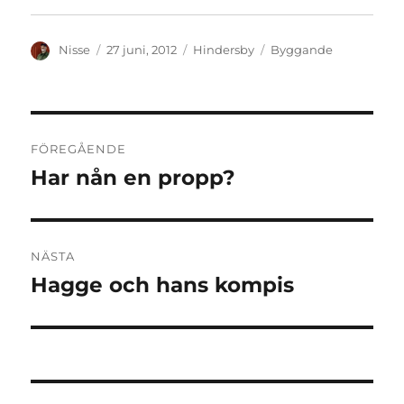
Författare
Publicerat
Kategorier
Etiketter
Nisse
27 juni, 2012
Hindersby
Byggande
den
Inläggsnavigering
FÖREGÅENDE
Har nån en propp?
Föregående
inlägg:
NÄSTA
Hagge och hans kompis
Nästa
inlägg: