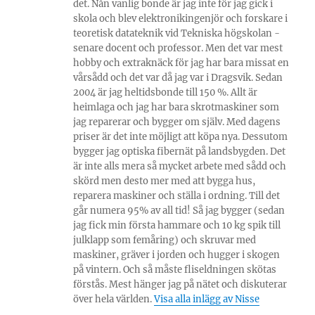
det. Nån vanlig bonde är jag inte för jag gick i
skola och blev elektronikingenjör och forskare i
teoretisk datateknik vid Tekniska högskolan -
senare docent och professor. Men det var mest
hobby och extraknäck för jag har bara missat en
vårsådd och det var då jag var i Dragsvik. Sedan
2004 är jag heltidsbonde till 150 %. Allt är
heimlaga och jag har bara skrotmaskiner som
jag reparerar och bygger om själv. Med dagens
priser är det inte möjligt att köpa nya. Dessutom
bygger jag optiska fibernät på landsbygden. Det
är inte alls mera så mycket arbete med sådd och
skörd men desto mer med att bygga hus,
reparera maskiner och ställa i ordning. Till det
går numera 95% av all tid! Så jag bygger (sedan
jag fick min första hammare och 10 kg spik till
julklapp som femåring) och skruvar med
maskiner, gräver i jorden och hugger i skogen
på vintern. Och så måste fliseldningen skötas
förstås. Mest hänger jag på nätet och diskuterar
över hela världen.
Visa alla inlägg av Nisse