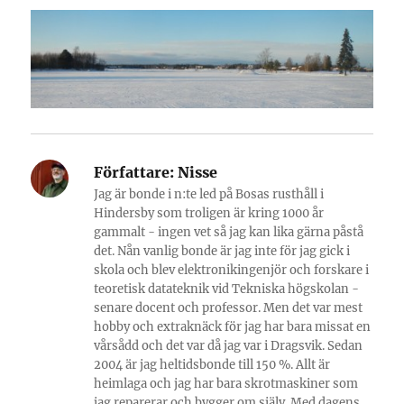
Författare:
Nisse
Jag är bonde i n:te led på Bosas rusthåll i
Hindersby som troligen är kring 1000 år
gammalt - ingen vet så jag kan lika gärna påstå
det. Nån vanlig bonde är jag inte för jag gick i
skola och blev elektronikingenjör och forskare i
teoretisk datateknik vid Tekniska högskolan -
senare docent och professor. Men det var mest
hobby och extraknäck för jag har bara missat en
vårsådd och det var då jag var i Dragsvik. Sedan
2004 är jag heltidsbonde till 150 %. Allt är
heimlaga och jag har bara skrotmaskiner som
jag reparerar och bygger om själv. Med dagens