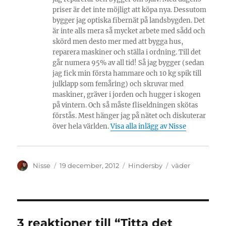
priser är det inte möjligt att köpa nya. Dessutom
bygger jag optiska fibernät på landsbygden. Det
är inte alls mera så mycket arbete med sådd och
skörd men desto mer med att bygga hus,
reparera maskiner och ställa i ordning. Till det
går numera 95% av all tid! Så jag bygger (sedan
jag fick min första hammare och 10 kg spik till
julklapp som femåring) och skruvar med
maskiner, gräver i jorden och hugger i skogen
på vintern. Och så måste fliseldningen skötas
förstås. Mest hänger jag på nätet och diskuterar
över hela världen.
Visa alla inlägg av Nisse
Författare
Publicerat
Kategorier
Etiketter
Nisse
19 december, 2012
Hindersby
väder
den
3 reaktioner till “Titta det