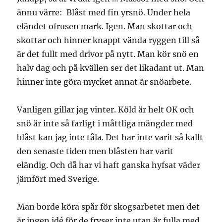
ännu värre: Blåst med fin yrsnö. Under hela
eländet ofrusen mark. Igen. Man skottar och
skottar och hinner knappt vända ryggen till så
är det fullt med drivor på nytt. Man kör snö en
halv dag och på kvällen ser det likadant ut. Man
hinner inte göra mycket annat är snöarbete.
Vanligen gillar jag vinter. Köld är helt OK och
snö är inte så farligt i måttliga mängder med
blåst kan jag inte tåla. Det har inte varit så kallt
den senaste tiden men blåsten har varit
eländig. Och då har vi haft ganska hyfsat väder
jämfört med Sverige.
Man borde köra spår för skogsarbetet men det
är ingen idé för de fryser inte utan är fulla med