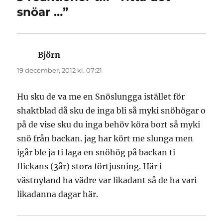
snöar …”
Björn
skriver:
19 december, 2012 kl. 07:21
Hu sku de va me en Snöslungga istället för
shaktblad då sku de inga bli så myki snöhögar o
på de vise sku du inga behöv köra bort så myki
snö från backan. jag har kört me slunga men
igår ble ja ti laga en snöhög på backan ti
flickans (3år) stora förtjusning. Här i
västnyland ha vädre var likadant så de ha vari
likadanna dagar här.