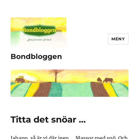
MENY
Bondbloggen
Titta det snöar …
Jahapp, så är vi där igen … Massor med snö. Och