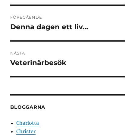
Inläggsnavigering
FÖREGÅENDE
Denna dagen ett liv…
Föregående
inlägg:
NÄSTA
Veterinärbesök
Nästa
inlägg:
BLOGGARNA
Charlotta
Christer