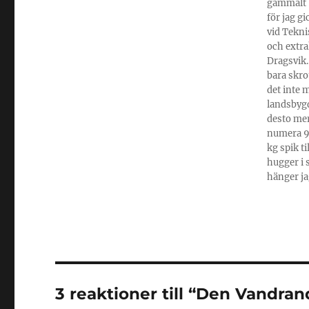
gammalt -
för jag g
vid Tekni
och extra
Dragsvik.
bara skro
det inte 
landsbygd
desto mer
numera 95
kg spik t
hugger i 
hänger ja
3 reaktioner till “Den Vandra