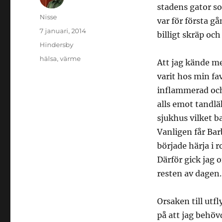
stadens gator so
Författare
Nisse
var för första gå
Publicerat
7 januari, 2014
billigt skräp och
den
Kategorier
Hindersby
Etiketter
hälsa
,
värme
Att jag kände me
varit hos min fa
inflammerad och 
alls emot tandläk
sjukhus vilket b
Vanligen får Bar
började härja i 
Därför gick jag
resten av dagen.
Orsaken till utfl
på att jag behöv