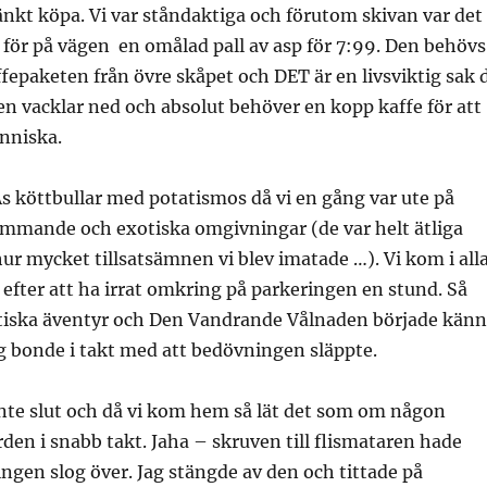
nkt köpa. Vi var ståndaktiga och förutom skivan var det
 för på vägen en omålad pall av asp för 7:99. Den behövs
affepaketen från övre skåpet och DET är en livsviktig sak 
 vacklar ned och absolut behöver en kopp kaffe för att
nniska.
As köttbullar med potatismos då vi en gång var ute på
rämmande och exotiska omgivningar (de var helt ätliga
hur mycket tillsatsämnen vi blev imatade …). Vi kom i all
n efter att ha irrat omkring på parkeringen en stund. Så
otiska äventyr och Den Vandrande Vålnaden började kän
g bonde i takt med att bedövningen släppte.
nte slut och då vi kom hem så lät det som om någon
rden i snabb takt. Jaha – skruven till flismataren hade
ingen slog över. Jag stängde av den och tittade på