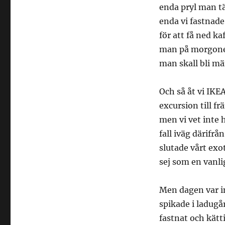
enda pryl man tä
enda vi fastnade
för att få ned k
man på morgonen
man skall bli mä
Och så åt vi IKE
excursion till f
men vi vet inte 
fall iväg därifrå
slutade vårt ex
sej som en vanli
Men dagen var i
spikade i ladugå
fastnat och kätt