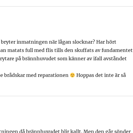
 bryter inmatningen när lågan slocknar? Har hört
an matats full med flis tills den skuffats av fundamentet
obrytare på brännhuvudet som känner av ifall avståndet
 inte brådskar med reparationen
Hoppas det inte är så
tningen då brännhuvudet blir kallt. Men den går sönder