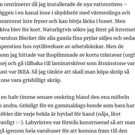
m centimeter då jag installerade de nya vattenrören –
äggen i en kanal inne i skyddsrör med värmeslinga och
garanterat inte fryser och kan börja läcka i huset. Men
iva blev för kort. Naturligtvis sökte jag först på Interne
varuhus Blocket där alla gamla fina prylar säljes och sed
speration hos nytillverkare av arbetsbänkar. Men de
 som jag hittade var ihoplimmade av korta trästavar (urg
 mej och gå tillbaka till laminatskivor som åtminstone var
igast var IKEA. Så jag tänkte att skall man köpa skräp så
one vara grisbilligt skräp.
ag en halv timme senare omkring bland den ena möbeln
 andra. Gräsligt för en gammaldags bonde som bara har
ler där varje bräda är hyvlad för hand (nåja, litet
anligt :-). Labyrinten var förstås konstruerad så att ma
gå igenom hela varuhuset för att komma fram till den