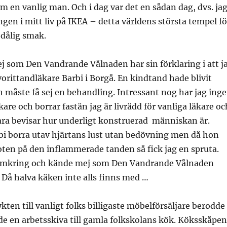
m en vanlig man. Och i dag var det en sådan dag, dvs. ja
ngen i mitt liv på IKEA – detta världens största tempel fö
 dålig smak.
j som Den Vandrande Vålnaden har sin förklaring i att j
vorittandläkare Barbi i Borgå. En kindtand hade blivit
måste få sej en behandling. Intressant nog har jag inge
are och borrar fastän jag är livrädd för vanliga läkare oc
ara bevisar hur underligt konstruerad människan är.
bi borra utav hjärtans lust utan bedövning men då hon
roten på den inflammerade tanden så fick jag en spruta.
 omkring och kände mej som Den Vandrande Vålnaden
 Då halva käken inte alls finns med …
ykten till vanligt folks billigaste möbelförsäljare berodde
de en arbetsskiva till gamla folkskolans kök. Köksskåpen