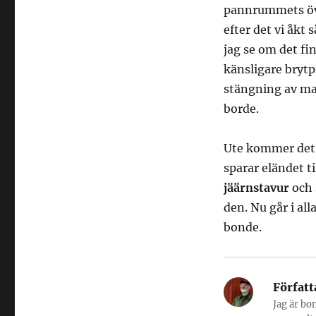
pannrummets öv
efter det vi åkt
jag se om det fi
känsligare brytp
stängning av ma
borde.
Ute kommer det 
sparar eländet ti
jäärnstavur
och 
den. Nu går i al
bonde.
Författ
Jag är bo