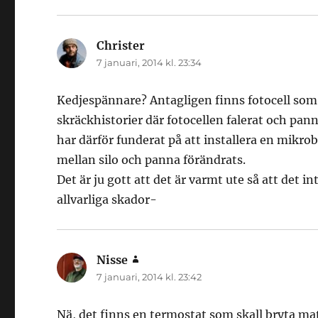
Christer
skriver:
7 januari, 2014 kl. 23:34
Kedjespännare? Antagligen finns fotocell som
skräckhistorier där fotocellen falerat och pann
har därför funderat på att installera en mikr
mellan silo och panna förändrats.
Det är ju gott att det är varmt ute så att det
allvarliga skador-
Nisse
skriver:
7 januari, 2014 kl. 23:42
Nä, det finns en termostat som skall bryta ma