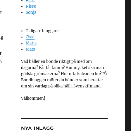
Kalle
g
Nisse
r
Sonja
Tidigare bloggare:
ag
Cissi
Maria
Mats
t
h
Vad håller en bonde riktigt på med om
dagarna? Får får lamm? Hur mycket ska man
gödsla grönsakerna? Hur ofta kalvar en ko? På
Bondbloggen möter du bönder som berättar
om sin vardag på olika håll i Svenskfinland.
Välkommen!
NYA INLÄGG