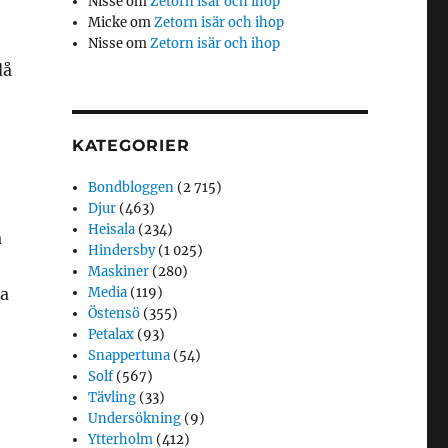
Nisse
om
Zetorn isär och ihop
Micke
om
Zetorn isär och ihop
Nisse
om
Zetorn isär och ihop
då
KATEGORIER
Bondbloggen
(2 715)
Djur
(463)
Heisala
(234)
a
Hindersby
(1 025)
Maskiner
(280)
na
Media
(119)
Östensö
(355)
Petalax
(93)
Snappertuna
(54)
Solf
(567)
Tävling
(33)
Undersökning
(9)
Ytterholm
(412)