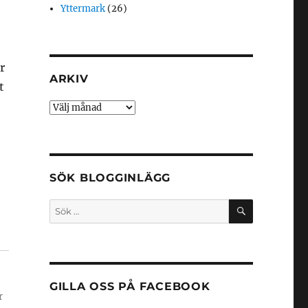
Yttermark
(26)
r
ARKIV
t
Arkiv
SÖK BLOGGINLÄGG
SÖK
Sök
efter:
GILLA OSS PÅ FACEBOOK
r