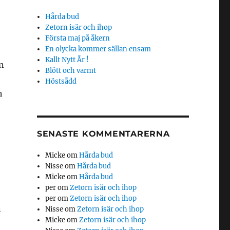
Hårda bud
Zetorn isär och ihop
Första maj på åkern
En olycka kommer sällan ensam
t
Kallt Nytt År !
an
Blött och varmt
Höstsådd
h
SENASTE KOMMENTARERNA
Micke
om
Hårda bud
Nisse
om
Hårda bud
Micke
om
Hårda bud
per
om
Zetorn isär och ihop
per
om
Zetorn isär och ihop
n
Nisse
om
Zetorn isär och ihop
Micke
om
Zetorn isär och ihop