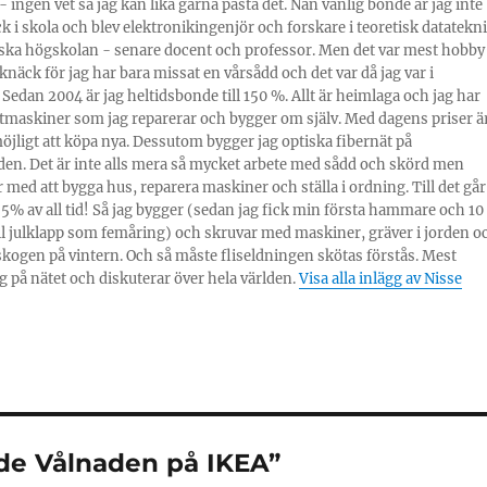
 ingen vet så jag kan lika gärna påstå det. Nån vanlig bonde är jag inte
ick i skola och blev elektronikingenjör och forskare i teoretisk datatekn
ska högskolan - senare docent och professor. Men det var mest hobby
knäck för jag har bara missat en vårsådd och det var då jag var i
 Sedan 2004 är jag heltidsbonde till 150 %. Allt är heimlaga och jag har
tmaskiner som jag reparerar och bygger om själv. Med dagens priser ä
möjligt att köpa nya. Dessutom bygger jag optiska fibernät på
en. Det är inte alls mera så mycket arbete med sådd och skörd men
 med att bygga hus, reparera maskiner och ställa i ordning. Till det går
% av all tid! Så jag bygger (sedan jag fick min första hammare och 10
ill julklapp som femåring) och skruvar med maskiner, gräver i jorden o
skogen på vintern. Och så måste fliseldningen skötas förstås. Mest
g på nätet och diskuterar över hela världen.
Visa alla inlägg av Nisse
nde Vålnaden på IKEA”