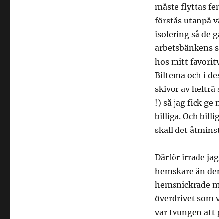
måste flyttas fe
förstås utanpå v
isolering så de 
arbetsbänkens sk
hos mitt favorit
Biltema och i de
skivor av helträ
!) så jag fick ge
billiga. Och bill
skall det åtminst
Därför irrade j
hemskare än den
hemsnickrade möb
överdrivet som v
var tvungen att 