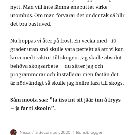
nytt. Man vill inte lämna ens ruttet virke
utomhus. Om man förvarar det under tak så blir
det bra bastuved.
Nu hoppas vi åter på frost. En vecka med -10
grader utan snö skulle vara perfekt så att vi kan
köra med traktor till skogen. Jag skulle absolut
behöva skogsarbete – nu sitter jag och
programmerar och installerar men fastän det
är nödvändigt så skulle jag hellre fara till skogs.
Såm moofa saa: ”Ja iiss int sit jäär inn å fryys
– ja far ti skooin”.
Författare
Publicerat
Kategorier
Nisse
3 december, 2020
Bondbloggen
,