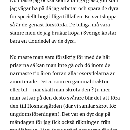
Nu måste jag också skaffa billiga glasögon som
jag vågar ha på då jag arbetar och spara de dyra
för speciellt högtidliga tillfällen. En svetsloppa
så är de genast förstörda. De billiga må vara
sämre men de jag brukar köpa i Sverige kostar
bara en tiondedel av de dyra.
Nu måste man vara försiktig för med de här
priserna så kan man inte gå och dö inom de
närmaste tio åren förrän alla reservdelarna är
amorterade. Det är som en gammal traktor
eller bil – när skall man skrota den ? Ju mer
man satsar på den desto svårare blir det att föra
den till Hosmasgården (där vi samlar skrot för
ungdomsföreningen). Det var en dyr dag på
måndagen för jag fick också räkningen från