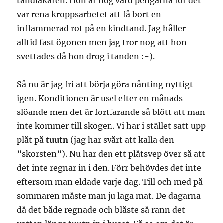
tandläkaren. Hon är nog värd pengarna för det
var rena kroppsarbetet att få bort en
inflammerad rot på en kindtand. Jag håller
alltid fast ögonen men jag tror nog att hon
svettades då hon drog i tanden :-).
Så nu är jag fri att börja göra nånting nyttigt
igen. Konditionen är usel efter en månads
slöande men det är fortfarande så blött att man
inte kommer till skogen. Vi har i stället satt upp
plåt på
tuutn
(jag har svårt att kalla den
”skorsten”). Nu har den ett plåtsvep över så att
det inte regnar in i den. Förr behövdes det inte
eftersom man eldade varje dag. Till och med på
sommaren måste man ju laga mat. De dagarna
då det både regnade och blåste så rann det