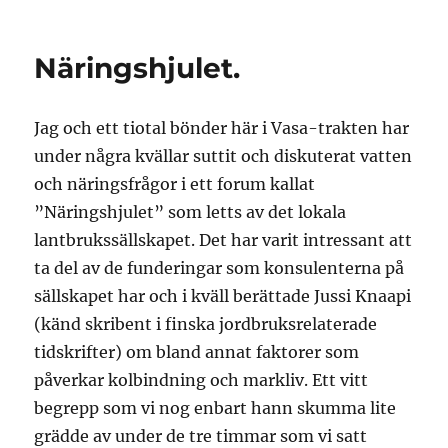
På
återseende
–
Näringshjulet.
får
man
hoppas
Jag och ett tiotal bönder här i Vasa-trakten har
under några kvällar suttit och diskuterat vatten
och näringsfrågor i ett forum kallat
”Näringshjulet” som letts av det lokala
lantbrukssällskapet. Det har varit intressant att
ta del av de funderingar som konsulenterna på
sällskapet har och i kväll berättade Jussi Knaapi
(känd skribent i finska jordbruksrelaterade
tidskrifter) om bland annat faktorer som
påverkar kolbindning och markliv. Ett vitt
begrepp som vi nog enbart hann skumma lite
grädde av under de tre timmar som vi satt