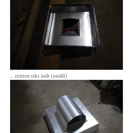
… mitten viks inåt (nedåt)