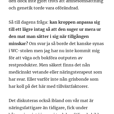
den dock inte gjort trots att ämnesomsättning
och genetik torde vara oförändrad.
Så till dagens fråga:
kan kroppen anpassa sig
till ett lägre intag så att den suger ur mera ur
den mat man sätter i sig när tillgången
minskar?
Om svar ja så borde det kanske synas
i WC-stolen men jag har nu inte kommit mig
för att väga och bokföra outputen av
restprodukter. Men säkert finns det nån
medicinskt vetande eller näringsterapeut som
har svar. Eller varför inte nån grisbonde som
har koll på det här med tillväxtfaktorer.
Det diskuteras också ibland om vår mat är
näringsfattigare än tidigare, fick under