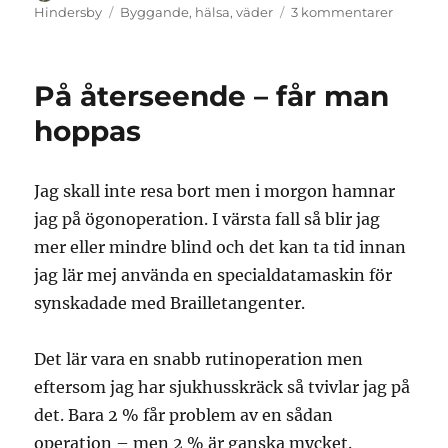
den
Etiketter
till
Hindersby
Byggande
,
hälsa
,
väder
3 kommentarer
Åter
till
vardage
På återseende – får man
2020
hoppas
Jag skall inte resa bort men i morgon hamnar
jag på ögonoperation. I värsta fall så blir jag
mer eller mindre blind och det kan ta tid innan
jag lär mej använda en specialdatamaskin för
synskadade med Brailletangenter.
Det lär vara en snabb rutinoperation men
eftersom jag har sjukhusskräck så tvivlar jag på
det. Bara 2 % får problem av en sådan
operation – men 2 % är ganska mycket.