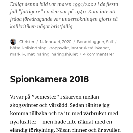
Enligt denna bild var maten 1991/2002 i de flesta
fall ”fattigare” än den var på 1940. Kom inte att
fråga föredragande var undersökningen gjorts så
källkritiken något bristfällig.
Författare
Publicerat
Kategorier
Etikett
Christer
14 februari, 2020
Bondbloggen
,
Solf
den
hälsa
,
kolbindning
,
kroppsvikt
,
lantbrukssällskapet
,
till
markliv
,
mat
,
näring
,
näringshjulet
4 kommentarer
Näringshj
Spionkamera 2018
Vi var på ”semester” i skarven mellan
skogsvinter och vårsådd. Sedan tänkte jag
komma tillbaka och ta itu med vårbruket med
nya krafter – men hade inte räknat med en
eländig förkylning. Näsan rinner och är svullen