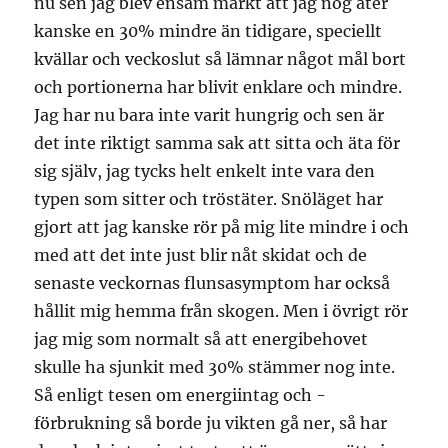
nu sen jag blev ensam märkt att jag nog äter
kanske en 30% mindre än tidigare, speciellt
kvällar och veckoslut så lämnar något mål bort
och portionerna har blivit enklare och mindre.
Jag har nu bara inte varit hungrig och sen är
det inte riktigt samma sak att sitta och äta för
sig själv, jag tycks helt enkelt inte vara den
typen som sitter och tröstäter. Snöläget har
gjort att jag kanske rör på mig lite mindre i och
med att det inte just blir nåt skidat och de
senaste veckornas flunsasymptom har också
hållit mig hemma från skogen. Men i övrigt rör
jag mig som normalt så att energibehovet
skulle ha sjunkit med 30% stämmer nog inte.
Så enligt tesen om energiintag och -
förbrukning så borde ju vikten gå ner, så har