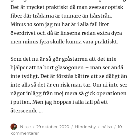
Det är mycket praktiskt då man svetsar optisk
fiber där trådarna är tunnare än hårstrån.
Minus 10 som jag nu har är i alla fall litet
överdrivet och då är linserna redan extra dyra
men minus fyra skulle kunna vara praktiskt.
Som det nu är så gör gråstarren att det inte
hjälper att ta bort glasögonen – man ser ändå
inte tydligt. Det är förstås bättre att se dåligt än
inte alls så det är en risk man tar. Om ni inte ser
något inlägg från mej mera så gick operationen
i putten. Men jag hoppas i alla fall på ett
återseende …
Författare
Publicerat
Kategorier
Etiketter
Nisse
29 oktober, 2020
Hindersby
hälsa
10
den
till
kommentarer