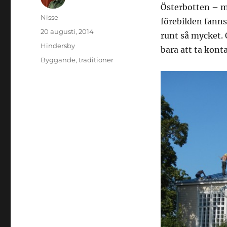
Österbotten – m
Författare
Nisse
förebilden fanns 
Publicerat
20 augusti, 2014
runt så mycket. 
den
Kategorier
Hindersby
bara att ta kont
Etiketter
Byggande
,
traditioner