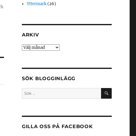
Yttermark
(26)
ch
ARKIV
Arkiv
SÖK BLOGGINLÄGG
SÖK
Sök
efter:
t
GILLA OSS PÅ FACEBOOK