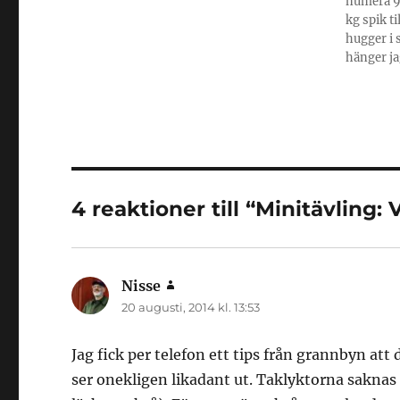
numera 95
kg spik t
hugger i 
hänger ja
4 reaktioner till “Minitävling:
Nisse
skriver:
20 augusti, 2014 kl. 13:53
Jag fick per telefon ett tips från grannbyn a
ser onekligen likadant ut. Taklyktorna saknas 