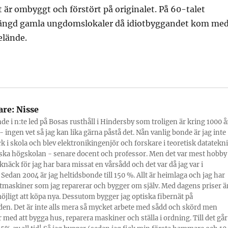
t är ombyggt och förstört på originalet. På 60-talet
mängd gamla ungdomslokaler då idiotbyggandet kom me
elände.
are:
Nisse
nde i n:te led på Bosas rusthåll i Hindersby som troligen är kring 1000 å
 ingen vet så jag kan lika gärna påstå det. Nån vanlig bonde är jag inte
ick i skola och blev elektronikingenjör och forskare i teoretisk datatekn
ska högskolan - senare docent och professor. Men det var mest hobby
knäck för jag har bara missat en vårsådd och det var då jag var i
 Sedan 2004 är jag heltidsbonde till 150 %. Allt är heimlaga och jag har
tmaskiner som jag reparerar och bygger om själv. Med dagens priser ä
möjligt att köpa nya. Dessutom bygger jag optiska fibernät på
en. Det är inte alls mera så mycket arbete med sådd och skörd men
 med att bygga hus, reparera maskiner och ställa i ordning. Till det går