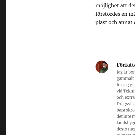
möjlighet att de
förstördes en 
plast och annat 
Författ
Jag är bo
gammalt -
för jag g
vid Tekni
och extra
Dragsvik.
bara skro
det inte 
landsbygd
desto mer