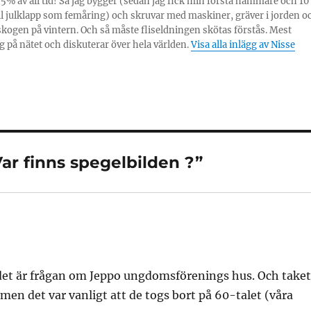
% av all tid! Så jag bygger (sedan jag fick min första hammare och 10
ill julklapp som femåring) och skruvar med maskiner, gräver i jorden o
skogen på vintern. Och så måste fliseldningen skötas förstås. Mest
g på nätet och diskuterar över hela världen.
Visa alla inlägg av Nisse
 Var finns spegelbilden ?”
tt det är frågan om Jeppo ungdomsförenings hus. Och take
men det var vanligt att de togs bort på 60-talet (våra