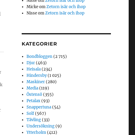
Nisse
om
Zetorn isär och ihop
Micke
om
Zetorn isär och ihop
Nisse
om
Zetorn isär och ihop
d
KATEGORIER
Bondbloggen
(2 715)
Djur
(463)
Heisala
(234)
r
Hindersby
(1 025)
Maskiner
(280)
ik
Media
(119)
Östensö
(355)
Petalax
(93)
Snappertuna
(54)
r
Solf
(567)
Tävling
(33)
Undersökning
(9)
Ytterholm
(412)