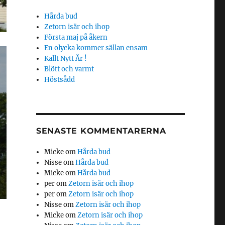
Hårda bud
Zetorn isär och ihop
Första maj på åkern
En olycka kommer sällan ensam
Kallt Nytt År !
Blött och varmt
Höstsådd
SENASTE KOMMENTARERNA
Micke
om
Hårda bud
Nisse
om
Hårda bud
Micke
om
Hårda bud
per
om
Zetorn isär och ihop
per
om
Zetorn isär och ihop
Nisse
om
Zetorn isär och ihop
Micke
om
Zetorn isär och ihop