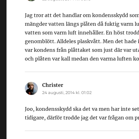
Jag tror att det handlar om kondensskydd som 
mängder vatten längs plåten då fuktig varm lu
vatten som varm luft innehåller. En höst trodde
genomblött. Alldeles plaskvått. Men det hade in
var kondens från plåttaket som just där var ut
och plåten var kall medan den varma luften k
Christer
skriver:
24 augusti, 2014 kl. 01:02
Joo, kondensskydd ska det va men har inte sett
tidigare, därför trodde jag det var frågan om