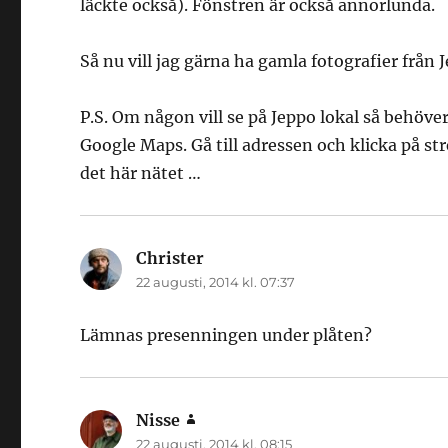
läckte också). Fönstren är också annorlunda.
Så nu vill jag gärna ha gamla fotografier från J
P.S. Om någon vill se på Jeppo lokal så behöve
Google Maps. Gå till adressen och klicka på str
det här nätet …
Christer
skriver:
22 augusti, 2014 kl. 07:37
Lämnas presenningen under plåten?
Nisse
skriver:
22 augusti, 2014 kl. 08:15