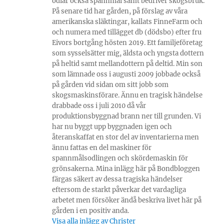
odlar också spannmål samt bedriver skogsbruk.
På senare tid har gården, på förslag av våra
amerikanska släktingar, kallats FinneFarm och
och numera med tillägget db (dödsbo) efter fru
Eivors bortgång hösten 2019. Ett familjeföretag
som sysselsätter mig, äldsta och yngsta dottern
på heltid samt mellandottern på deltid. Min son
som lämnade oss i augusti 2009 jobbade också
på gården vid sidan om sitt jobb som
skogsmaskinsförare. Ännu en tragisk händelse
drabbade oss i juli 2010 då vår
produktionsbyggnad brann ner till grunden. Vi
har nu byggt upp byggnaden igen och
återanskaffat en stor del av inventarierna men
ännu fattas en del maskiner för
spannmålsodlingen och skördemaskin för
grönsakerna. Mina inlägg här på Bondbloggen
färgas säkert av dessa tragiska händelser
eftersom de starkt påverkar det vardagliga
arbetet men försöker ändå beskriva livet här på
gården i en positiv anda.
Visa alla inlägg av Christer