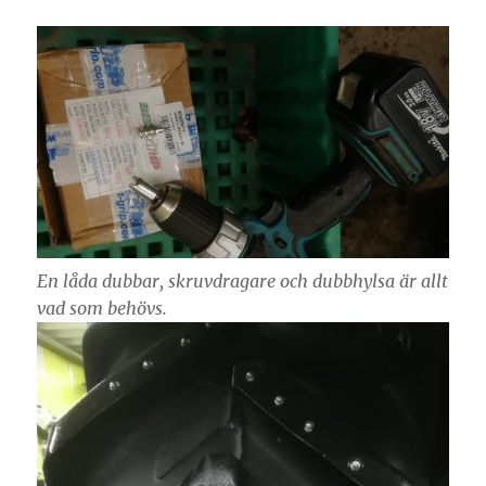
En låda dubbar, skruvdragare och dubbhylsa är allt
vad som behövs.