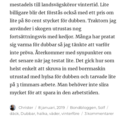
mestadels till landsvägsköror vintertid. Lite
billigare blir det förstås också med ett pris om
lite på 80 cent stycket för dubben. Traktorn jag
använder i skogen utrustas nog
fortsättningsvis med kedjor. Många har pratat
sig varma för dubbar så jag tänkte att varför
inte pröva. Återkommer med synpunkter om
det senare när jag testat lite. Det gick hur som
helst enkelt att skruva in med borrmaskin
utrustad med hylsa för dubben och tarvade lite
på 3 timmars arbete. Man behöver inte slira
mycket för att spara in den arbetstiden.
Författare
Publicerat
Kategorier
Etiketter
Christer
8 januari, 2019
Bondbloggen
,
Solf
den
till
däck
,
Dubbar
,
halka
,
väder
,
vinterföre
3 kommentarer
Dubbat