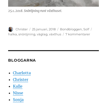
25.1..2018. Snöröjning runt växthuset.
Författare
Publicerat
Kategorier
Etiketter
Christer
25 januari, 2018
Bondbloggen
,
Solf
den
till
halka
,
snöröjning
,
väglag
,
växthus
7 kommentarer
Halt
väglag.
BLOGGARNA
Charlotta
Christer
Kalle
Nisse
Sonja