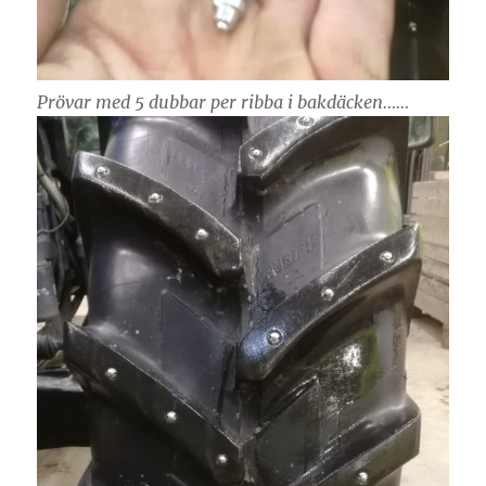
Prövar med 5 dubbar per ribba i bakdäcken……