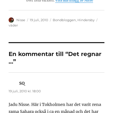
över hela världen.
Visa alla inlägg av Nisse
Författare
Publicerat
Kategorier
Etikette
Nisse
19 juli, 2010
Bondbloggen
,
Hindersby
den
väder
En kommentar till “Det regnar
…”
SQ
skriver:
19 juli, 2010 kl. 18:00
Jadu Nisse. Här i Tokholmen har det varit rena
rama Sahara också i ca en månad och det har