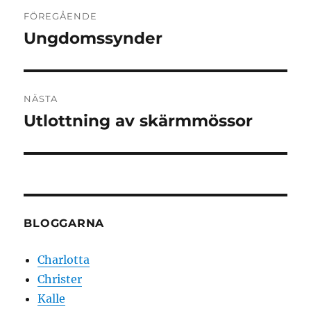
Inläggsnavigering
FÖREGÅENDE
Ungdomssynder
Föregående
inlägg:
NÄSTA
Utlottning av skärmmössor
Nästa
inlägg:
BLOGGARNA
Charlotta
Christer
Kalle