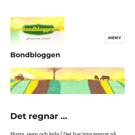
MENY
Bondbloggen
Det regnar …
Hurra, regn och kyla ! Det har inte regnat på