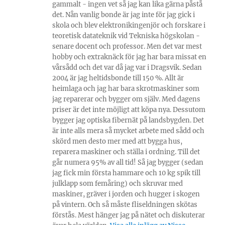
gammalt - ingen vet så jag kan lika gärna påstå
det. Nån vanlig bonde är jag inte för jag gick i
skola och blev elektronikingenjör och forskare i
teoretisk datateknik vid Tekniska högskolan -
senare docent och professor. Men det var mest
hobby och extraknäck för jag har bara missat en
vårsådd och det var då jag var i Dragsvik. Sedan
2004 är jag heltidsbonde till 150 %. Allt är
heimlaga och jag har bara skrotmaskiner som
jag reparerar och bygger om själv. Med dagens
priser är det inte möjligt att köpa nya. Dessutom
bygger jag optiska fibernät på landsbygden. Det
är inte alls mera så mycket arbete med sådd och
skörd men desto mer med att bygga hus,
reparera maskiner och ställa i ordning. Till det
går numera 95% av all tid! Så jag bygger (sedan
jag fick min första hammare och 10 kg spik till
julklapp som femåring) och skruvar med
maskiner, gräver i jorden och hugger i skogen
på vintern. Och så måste fliseldningen skötas
förstås. Mest hänger jag på nätet och diskuterar