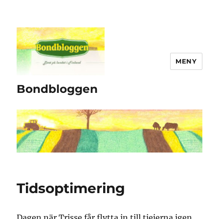
MENY
Bondbloggen
Tidsoptimering
Dagen när Trisse får flytta in till tjejerna igen