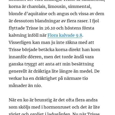
korna är charolais, limousin, simmental,
blonde d’aquitaine och angus och vissa av dem
är dessutom blandningar av flera raser. I fjol
flyttade Trisse in 26.10 och höstens första
kalvning inföll när
Flora kalvade 9.8
.
Visserligen kan man ju inte räkna med att
Trisse började betäcka korna direkt han kom
innanför dörren, men det torde ändå vara
ganska tryggt att anta att min besättning
generellt är dräktiga lite längre än medel. De
verkar ha en dräktighet på närmare tio
månader än nio.
När en ko är brunstig är det ofta flera andra
som sköljs med i hormonruset och det är lite
rörigt och oroligt i ladugården. Nu när Trisse