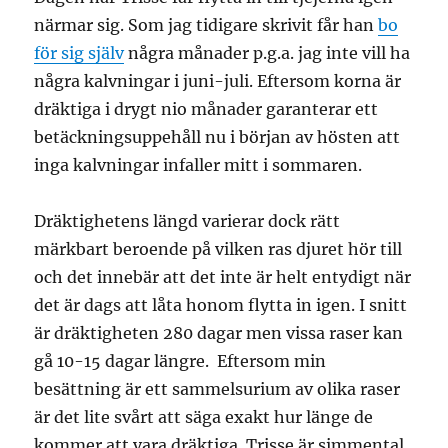
närmar sig. Som jag tidigare skrivit får han
bo
för sig själv
några månader p.g.a. jag inte vill ha
några kalvningar i juni-juli. Eftersom korna är
dräktiga i drygt nio månader garanterar ett
betäckningsuppehåll nu i början av hösten att
inga kalvningar infaller mitt i sommaren.
Dräktighetens längd varierar dock rätt
märkbart beroende på vilken ras djuret hör till
och det innebär att det inte är helt entydigt när
det är dags att låta honom flytta in igen. I snitt
är dräktigheten 280 dagar men vissa raser kan
gå 10-15 dagar längre. Eftersom min
besättning är ett sammelsurium av olika raser
är det lite svårt att säga exakt hur länge de
kommer att vara dräktiga. Trisse är simmental,