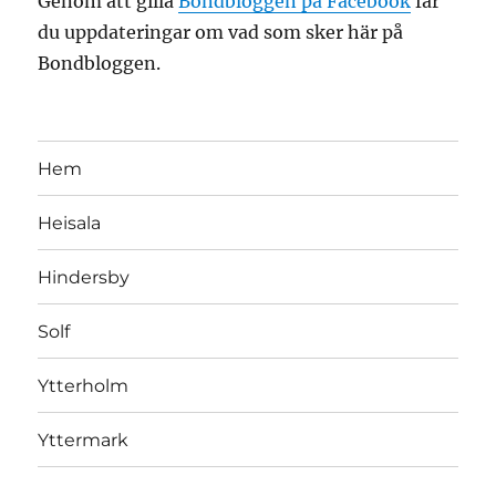
Genom att gilla
Bondbloggen på Facebook
får
du uppdateringar om vad som sker här på
Bondbloggen.
Hem
Heisala
Hindersby
Solf
Ytterholm
Yttermark