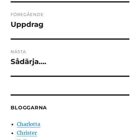
Inläggsnavigering
FÖREGÅENDE
Uppdrag
Föregående
inlägg:
NÄSTA
Sådärja….
Nästa
inlägg:
BLOGGARNA
Charlotta
Christer