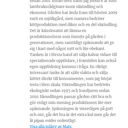
sedan 2001. Innan dess hann jag jobba 6 år som
lantbruksrådgivare inom växtodling och
ekonomi. Gården har ända fram till hösten 2009
varit en mjölkgård, men numera bedriver
köttproduktion med dikor och en del växtodling.
Det är känslosamt att lämna en
produktionsform som funnits på gården i
generationer, men samtidigt spännande att ge
sig i kast med något nytt och lite obekant.
Tanken är i första hand att sälja kalvar vidare till
specialiserade uppfödare, i framtiden kan också
egen uppfödning komma i fråga. En riktigt
intressant tanke är att själv slakta och sälja
köttet direkt till konsumenter, som jag börjat
testa i liten skala. Växtodlingen har bedrivits
ekologiskt sedan 1995 och husdjuren sedan
2010. Ekoodlingen passar gården rätt bra och
gör enligt min mening produktionen lite mer
spännande. Spänningen är visserligen på gott
och ont, går det bra är det extra kul men går det
åt pipan svider ordentligt.
Visa alla inlägg av Mats