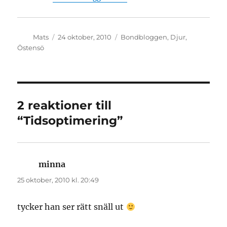
Författare
Publicerat
Kategorier
Mats
24 oktober, 2010
Bondbloggen
,
Djur
,
den
Östensö
2 reaktioner till
“Tidsoptimering”
minna
skriver:
25 oktober, 2010 kl. 20:49
tycker han ser rätt snäll ut