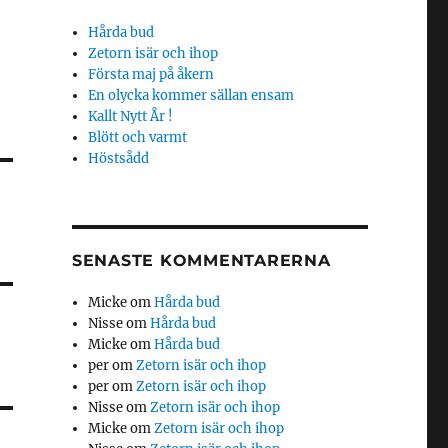
Hårda bud
Zetorn isär och ihop
Första maj på åkern
En olycka kommer sällan ensam
Kallt Nytt År !
Blött och varmt
Höstsådd
SENASTE KOMMENTARERNA
Micke
om
Hårda bud
Nisse
om
Hårda bud
Micke
om
Hårda bud
per
om
Zetorn isär och ihop
per
om
Zetorn isär och ihop
Nisse
om
Zetorn isär och ihop
Micke
om
Zetorn isär och ihop