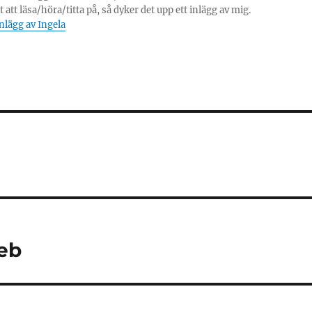
 att läsa/höra/titta på, så dyker det upp ett inlägg av mig.
inlägg av Ingela
eb