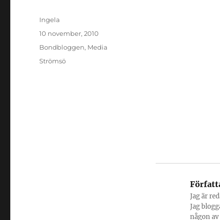
Författare
Ingela
Publicerat
10 november, 2010
den
Kategorier
Bondbloggen
,
Media
Etiketter
Strömsö
Författ
Jag är re
Jag blogg
någon av 