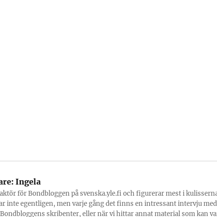
are:
Ingela
daktör för Bondbloggen på svenska.yle.fi och figurerar mest i kulisserna
ar inte egentligen, men varje gång det finns en intressant intervju med
Bondbloggens skribenter, eller när vi hittar annat material som kan va