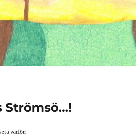
s Strömsö…!
veta varför: