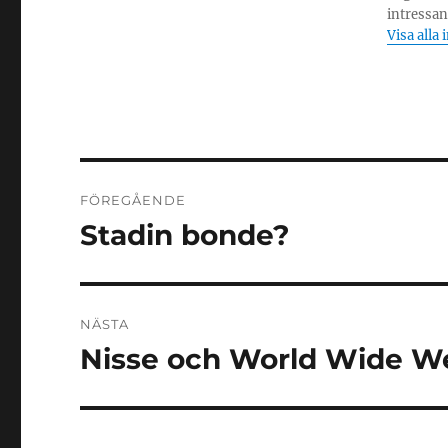
intressant
Visa alla 
Inläggsnavigering
FÖREGÅENDE
Stadin bonde?
Föregående
inlägg:
NÄSTA
Nisse och World Wide W
Nästa
inlägg: