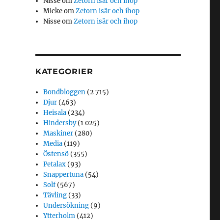
Nisse
om
Zetorn isär och ihop
Micke
om
Zetorn isär och ihop
Nisse
om
Zetorn isär och ihop
KATEGORIER
Bondbloggen
(2 715)
Djur
(463)
Heisala
(234)
Hindersby
(1 025)
Maskiner
(280)
Media
(119)
Östensö
(355)
Petalax
(93)
Snappertuna
(54)
Solf
(567)
Tävling
(33)
Undersökning
(9)
Ytterholm
(412)