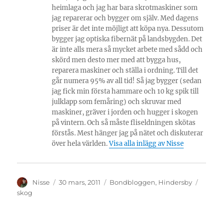
heimlaga och jag har bara skrotmaskiner som
jag reparerar och bygger om själv. Med dagens
priser är det inte möjligt att köpa nya. Dessutom
bygger jag optiska fibernät på landsbygden. Det
är inte alls mera så mycket arbete med sådd och
skörd men desto mer med att bygga hus,
reparera maskiner och ställa i ordning. Till det
går numera 95% av all tid! Så jag bygger (sedan
jag fick min första hammare och 10 kg spik till
julklapp som femåring) och skruvar med
maskiner, gräver i jorden och hugger i skogen
på vintern. Och så måste fliseldningen skötas
förstås. Mest hänger jag på nätet och diskuterar
över hela världen.
Visa alla inlägg av Nisse
Författare
Publicerat
Kategorier
Etikett
Nisse
30 mars, 2011
Bondbloggen
,
Hindersby
den
skog