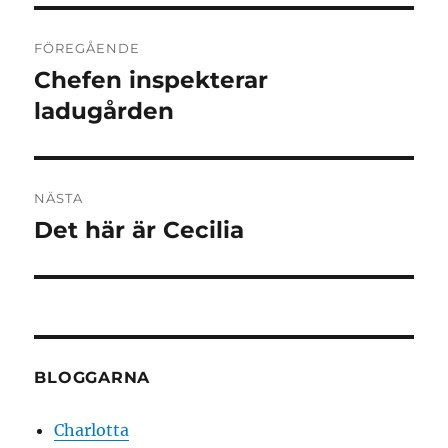
Inläggsnavigering
FÖREGÅENDE
Chefen inspekterar
Föregående
inlägg:
ladugården
NÄSTA
Det här är Cecilia
Nästa
inlägg:
BLOGGARNA
Charlotta