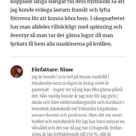
kopplade långa slangar till dess hydraulik så att
jag kunde svänga lastarn framåt och lyfta
fötterna för att kunna köra hem. I skogsarbetet
har man alldeles tillräckligt med spänning och
äventyr så man tar det gärna lugnt då man
lyckats få hem alla maskinerna på kvällen.
Författare:
Nisse
Jag är bonde i n:te led på Bosas rusthåll i
Hindersby som troligen är kring 1000 år
gammalt - ingen vet så jag kan lika gärna påstå
det. Nån vanlig bonde är jag inte för jag gick i
skola och blev elektronikingenjör och forskare i
teoretisk datateknik vid Tekniska högskolan -
senare docent och professor. Men det var mest
hobby och extraknäck för jag har bara missat en
vårsådd och det var då jag var i Dragsvik. Sedan
2004 är jag heltidsbonde till 150 %. Allt är