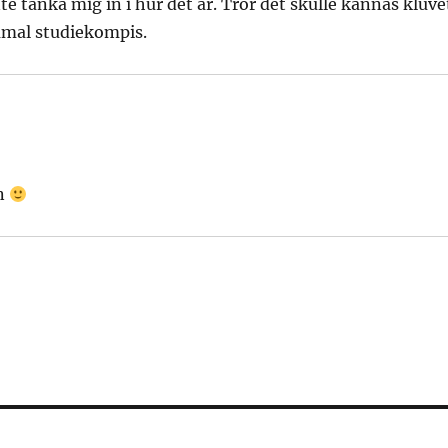
nte tänka mig in i hur det är. Tror det skulle kännas kluve
ammal studiekompis.
en