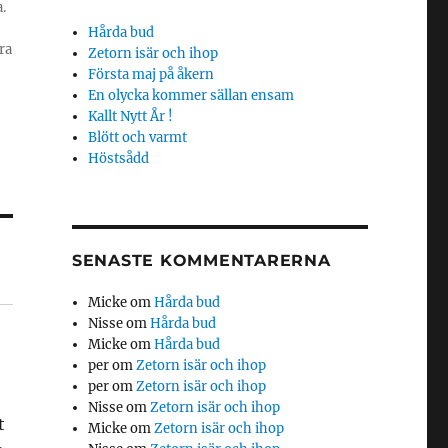
.
Hårda bud
ra
Zetorn isär och ihop
Första maj på åkern
En olycka kommer sällan ensam
Kallt Nytt År !
Blött och varmt
Höstsådd
SENASTE KOMMENTARERNA
Micke
om
Hårda bud
Nisse
om
Hårda bud
Micke
om
Hårda bud
per
om
Zetorn isär och ihop
per
om
Zetorn isär och ihop
Nisse
om
Zetorn isär och ihop
t
Micke
om
Zetorn isär och ihop