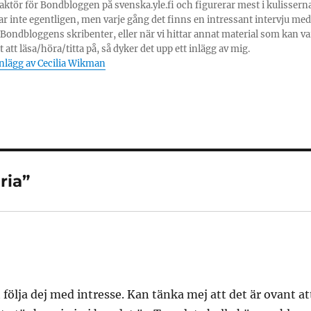
daktör för Bondbloggen på svenska.yle.fi och figurerar mest i kulisserna
ar inte egentligen, men varje gång det finns en intressant intervju med
Bondbloggens skribenter, eller när vi hittar annat material som kan va
 att läsa/höra/titta på, så dyker det upp ett inlägg av mig.
 inlägg av Cecilia Wikman
ria”
följa dej med intresse. Kan tänka mej att det är ovant at