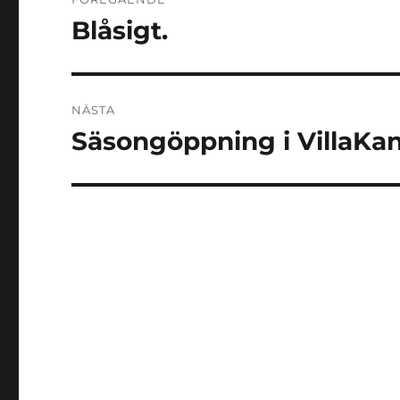
Blåsigt.
Föregående
inlägg:
NÄSTA
Säsongöppning i VillaKa
Nästa
inlägg: