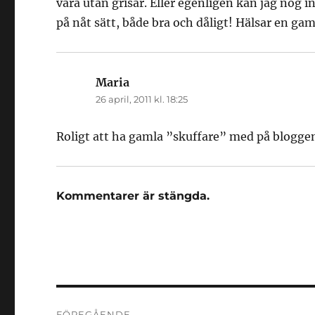
vara utan grisar. Eller egenligen kan jag nog i
på nåt sätt, både bra och dåligt! Hälsar en g
Maria
skriver:
26 april, 2011 kl. 18:25
Roligt att ha gamla ”skuffare” med på blogg
Kommentarer är stängda.
Inläggsnavigering
FÖREGÅENDE