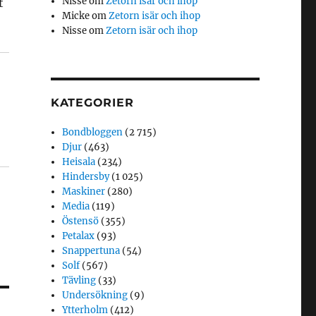
Nisse
om
Zetorn isär och ihop
t
Micke
om
Zetorn isär och ihop
Nisse
om
Zetorn isär och ihop
KATEGORIER
Bondbloggen
(2 715)
Djur
(463)
Heisala
(234)
Hindersby
(1 025)
Maskiner
(280)
Media
(119)
Östensö
(355)
Petalax
(93)
Snappertuna
(54)
Solf
(567)
Tävling
(33)
Undersökning
(9)
Ytterholm
(412)