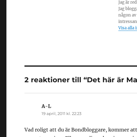
Jag är re
Jag blogg
någon av 
intressant
Visa alla
2 reaktioner till “Det här är Ma
A-L
skriver:
19 april, 2011 kl. 22:23
Vad roligt att du är Bondbloggare, kommer att 