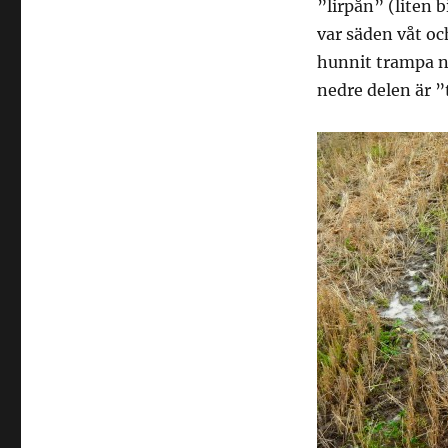
”lirpån” (liten b
var säden våt oc
hunnit trampa ne
nedre delen är ”