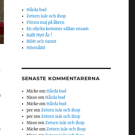
Hårda bud
Zetorn isär och ihop
Första maj på åkern
En olycka kommer sällan ensam
Kallt Nytt År !
Blött och varmt
Höstsådd
n
SENASTE KOMMENTARERNA
Micke
om
Hårda bud
h
Nisse
om
Hårda bud
Micke
om
Hårda bud
per
om
Zetorn isär och ihop
per
om
Zetorn isär och ihop
Nisse
om
Zetorn isär och ihop
a
Micke
om
Zetorn isär och ihop