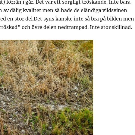
it) förrän i går. Det var ett sorgligt tröskande. Inte bara
h av dålig kvalitet men så hade de eländiga vildsvinen
d en stor del.Det syns kanske inte så bra på bilden men
tröskad” och övre delen nedtrampad. Inte stor skillnad.