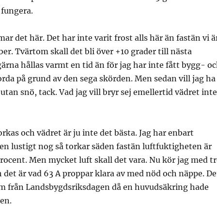
 fungera.
 det här. Det har inte varit frost alls här än fastän vi ä
er. Tvärtom skall det bli över +10 grader till nästa
gärna hållas varmt en tid än för jag har inte fått bygg- o
rda på grund av den sega skörden. Men sedan vill jag ha
utan snö, tack. Vad jag vill bryr sej emellertid vädret inte
rkas och vädret är ju inte det bästa. Jag har enbart
en lustigt nog så torkar säden fastän luftfuktigheten är
ocent. Men mycket luft skall det vara. Nu kör jag med tr
h det är vad 63 A proppar klara av med nöd och näppe. De
m från Landsbygdsriksdagen då en huvudsäkring hade
gen.