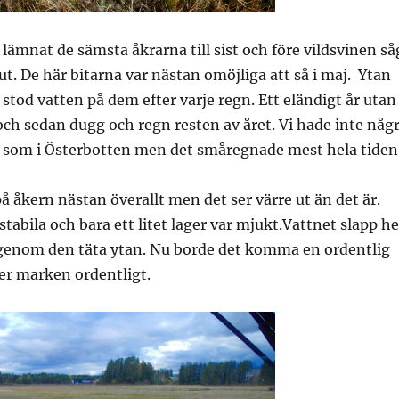
 lämnat de sämsta åkrarna till sist och före vildsvinen så
ut. De här bitarna var nästan omöjliga att så i maj. Ytan
t stod vatten på dem efter varje regn. Ett eländigt år utan
 och sedan dugg och regn resten av året. Vi hade inte någ
som i Österbotten men det småregnade mest hela tiden
på åkern nästan överallt men det ser värre ut än det är.
tabila och bara ett litet lager var mjukt.Vattnet slapp he
 genom den täta ytan. Nu borde det komma en ordentlig
er marken ordentligt.