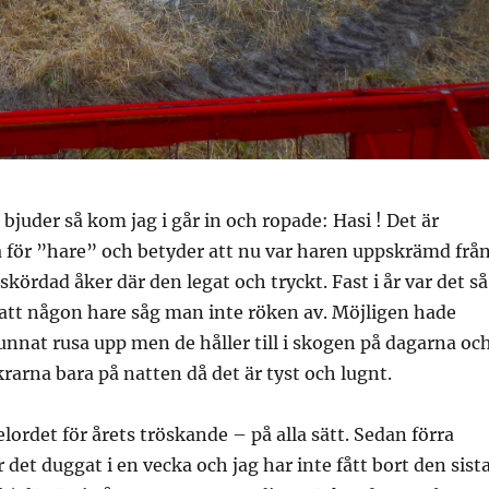
bjuder så kom jag i går in och ropade: Hasi ! Det är
för ”hare” och betyder att nu var haren uppskrämd frå
skördad åker där den legat och tryckt. Fast i år var det så
 att någon hare såg man inte röken av. Möjligen hade
unnat rusa upp men de håller till i skogen på dagarna oc
arna bara på natten då det är tyst och lugnt.
lordet för årets tröskande – på alla sätt. Sedan förra
 det duggat i en vecka och jag har inte fått bort den sist