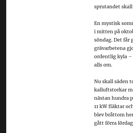
sprutandet skall
En mystisk sommar
i mitten på oktob
söndag. Det får 
grävarbetena gjo
ordentlig kyla – 
alls om.
Nu skall säden to
kalluftstorkar m
nästan hundra pr
11 kW fläktar oc
blev bråttom he
gått förra lörda