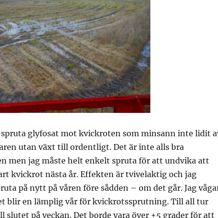
t spruta glyfosat mot kvickroten som minsann inte lidit a
en utan växt till ordentligt. Det är inte alls bra
n men jag måste helt enkelt spruta för att undvika att
rt kvickrot nästa år. Effekten är tvivelaktig och jag
uta på nytt på våren före sådden – om det går. Jag våga
et blir en lämplig vår för kvickrotssprutning. Till all tur
ll slutet på veckan. Det borde vara över +5 grader för att