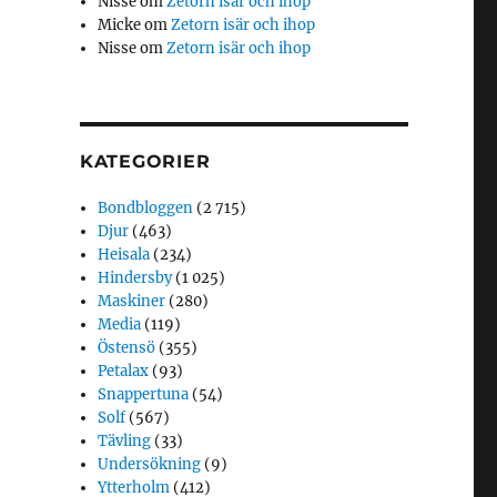
Nisse
om
Zetorn isär och ihop
Micke
om
Zetorn isär och ihop
Nisse
om
Zetorn isär och ihop
KATEGORIER
Bondbloggen
(2 715)
Djur
(463)
Heisala
(234)
Hindersby
(1 025)
Maskiner
(280)
Media
(119)
Östensö
(355)
Petalax
(93)
Snappertuna
(54)
Solf
(567)
Tävling
(33)
Undersökning
(9)
Ytterholm
(412)