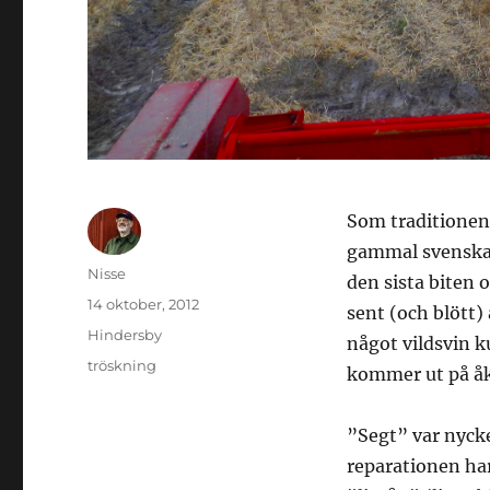
Som traditionen 
gammal svenska 
Författare
Nisse
den sista biten o
Publicerat
14 oktober, 2012
sent (och blött)
den
Kategorier
Hindersby
något vildsvin k
Etiketter
tröskning
kommer ut på åkr
”Segt” var nycke
reparationen har