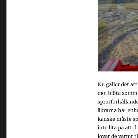
Nu gäller det at
den blöta sommar
sprutförhållande
åkrarna har enba
kanske måste spr
inte lita på att d
lovar de varmt ti