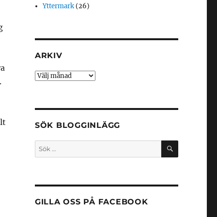
Yttermark
(26)
g
ARKIV
ra
Arkiv
.
lt
SÖK BLOGGINLÄGG
SÖK
Sök
efter:
GILLA OSS PÅ FACEBOOK