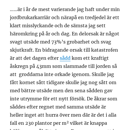
……är i år de mest varierande jag haft under min
jordbrukarkarriär och närapå en tredjedel är ett
klart misslyckande och de sämsta jag sett
häromkring på år och dag. En delorsak är något
svagt utsäde med 73%’s grobarhet och svag
skjutkraft. En bidragande orsak till katastrofen
är att det dagen efter
sådd
kom ett kraftigt
åskregn på 43mm som slammade till jorden så
att groddarna inte orkade igenom. Skulle jag
fått kornet sått tidigare skulle jag nog sått om
med bättre utsäde men den sena sådden gav
inte utrymme för ett nytt försök. De åkrar som
såddes efter regnet med samma utsäde är
heller inget att hurra över men där är det i alla
fall en 230 plantor per m² vilket är knappa