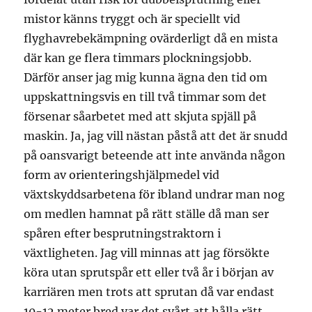
mistor känns tryggt och är speciellt vid
flyghavrebekämpning ovärderligt då en mista
där kan ge flera timmars plockningsjobb.
Därför anser jag mig kunna ägna den tid om
uppskattningsvis en till två timmar som det
försenar såarbetet med att skjuta spjäll på
maskin. Ja, jag vill nästan påstå att det är snudd
på oansvarigt beteende att inte använda någon
form av orienteringshjälpmedel vid
växtskyddsarbetena för ibland undrar man nog
om medlen hamnat på rätt ställe då man ser
spåren efter besprutningstraktorn i
växtligheten. Jag vill minnas att jag försökte
köra utan sprutspår ett eller två år i början av
karriären men trots att sprutan då var endast
10-12 meter bred var det svårt att hålla rätt