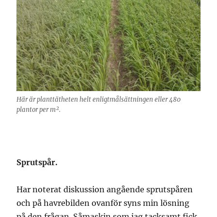
Här är planttätheten helt enligtmålsättningen eller 480
plantor per m².
Sprutspår.
Har noterat diskussion angående sprutspåren
och på havrebilden ovanför syns min lösning
på den frågan. Såmaskin som jag tacksamt fick