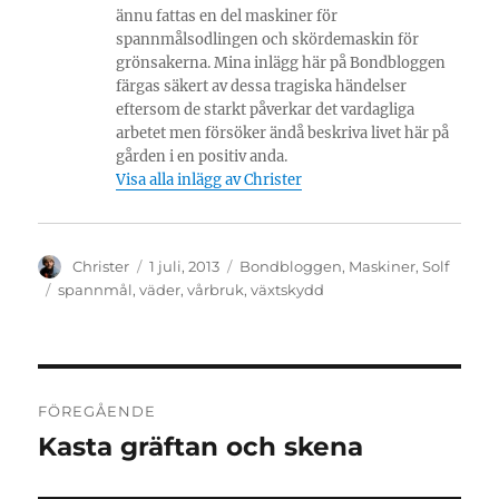
ännu fattas en del maskiner för
spannmålsodlingen och skördemaskin för
grönsakerna. Mina inlägg här på Bondbloggen
färgas säkert av dessa tragiska händelser
eftersom de starkt påverkar det vardagliga
arbetet men försöker ändå beskriva livet här på
gården i en positiv anda.
Visa alla inlägg av Christer
Författare
Publicerat
Kategorier
Christer
1 juli, 2013
Bondbloggen
,
Maskiner
,
Solf
den
Etiketter
spannmål
,
väder
,
vårbruk
,
växtskydd
Inläggsnavigering
FÖREGÅENDE
Kasta gräftan och skena
Föregående
inlägg: