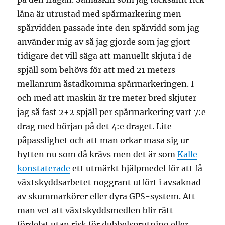
låna är utrustad med spårmarkering men
spårvidden passade inte den spårvidd som jag
använder mig av så jag gjorde som jag gjort
tidigare det vill säga att manuellt skjuta i de
spjäll som behövs för att med 21 meters
mellanrum åstadkomma spårmarkeringen. I
och med att maskin är tre meter bred skjuter
jag så fast 2+2 spjäll per spårmarkering vart 7:e
drag med början på det 4:e draget. Lite
påpasslighet och att man orkar masa sig ur
hytten nu som då krävs men det är som
Kalle
konstaterade
ett utmärkt hjälpmedel för att få
växtskyddsarbetet noggrant utfört i avsaknad
av skummarkörer eller dyra GPS-system. Att
man vet att växtskyddsmedlen blir rätt
fördelat utan risk för dubbelsprutning eller