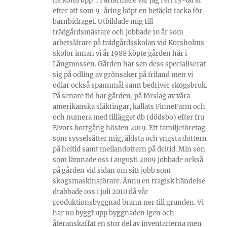
ha komi opp". Fårfarmare var jag i ett 15-tal år
efter att som 9-åring köpt en betäckt tacka för
barnbidraget. Utbildade mig till
trädgårdsmästare och jobbade 10 år som
arbetslärare på trädgårdsskolan vid Korsholms
skolor innan vi år 1988 köpte gården här i
Långmossen. Gården har sen dess specialiserat
sig på odling av grönsaker på friland men vi
odlar också spannmål samt bedriver skogsbruk.
På senare tid har gården, på förslag av våra
amerikanska släktingar, kallats FinneFarm och
och numera med tillägget db (dödsbo) efter fru
Eivors bortgång hösten 2019. Ett familjeföretag
som sysselsätter mig, äldsta och yngsta dottern
på heltid samt mellandottern på deltid. Min son
som lämnade oss i augusti 2009 jobbade också
på gården vid sidan om sitt jobb som
skogsmaskinsförare. Ännu en tragisk händelse
drabbade oss i juli 2010 då vår
produktionsbyggnad brann ner till grunden. Vi
har nu byggt upp byggnaden igen och
återanskaffat en stor del av inventarierna men