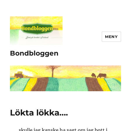
MENY
Bondbloggen
Lökta lökka….
…… skulle jag kanske ha sagt om jag bott i