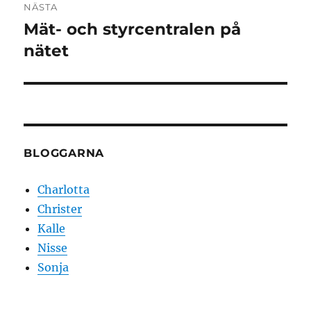
NÄSTA
Mät- och styrcentralen på
Nästa
inlägg:
nätet
BLOGGARNA
Charlotta
Christer
Kalle
Nisse
Sonja