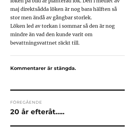
löken på bild är planterad lök. Den i medlet av
maj direktsådda löken är nog bara hälften så
stor men ändå av gångbar storlek.
Löken led av torkan i sommar så den är nog
mindre än vad den kunde varit om
bevattningsvattnet räckt till.
Kommentarer är stängda.
Inläggsnavigering
FÖREGÅENDE
20 år efteråt…..
Föregående
inlägg: