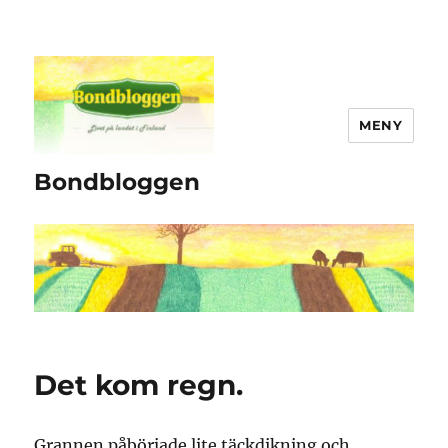
MENY
Bondbloggen
Det kom regn.
Grannen påbörjade lite täckdikning och