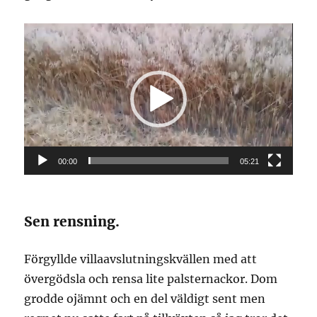
Videospelare
00:00
05:21
Sen rensning.
Förgyllde villaavslutningskvällen med att
övergödsla och rensa lite palsternackor. Dom
grodde ojämnt och en del väldigt sent men