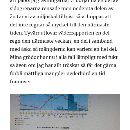
att påbörja grävningarna. Vi börjar ha en del av
sidogrenarna rensade men nedersta delen av
ån tar vi av miljöskäl till sist så vi hoppas att
det inte regnar så mycket till den närmaste
tiden. Tyvärr utlovar väderrapporten en del
regn den närmaste veckan, en del i samband
med åska så mängderna kan variera en hel del.
Mina grödor har nu i alla fall lämpligt med fukt
så även om jag har allt tröskat så får det gärna
förbli måttliga mängder nederbörd en tid
framöver.