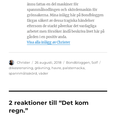
ännu fattas en del maskiner för
spannmålsodlingen och skördemaskin för
grönsakerna. Mina inlägg här på Bondbloggen
färgas säkert av dessa tragiska händelser
eftersom de starkt påverkar det vardagliga
arbetet men försöker ändå beskriva livet här på
gården i en positiv anda.
Visa alla inlägg av Christer
Författare
Publicerat
Kategorier
Etikette
Christer
26 augusti, 2018
Bondbloggen
,
Solf
den
dikesrensning
,
grävning
,
havre
,
palsternacka
,
spannmålsskörd
,
väder
2 reaktioner till “Det kom
regn.”