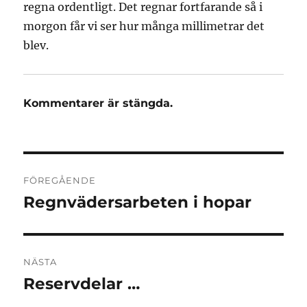
regna ordentligt. Det regnar fortfarande så i
morgon får vi ser hur många millimetrar det
blev.
Kommentarer är stängda.
Inläggsnavigering
FÖREGÅENDE
Regnvädersarbeten i hopar
Föregående
inlägg:
NÄSTA
Reservdelar …
Nästa
inlägg: