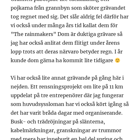
pojkarna från grannbyn som sköter grävandet
tog regnet med sig. Det slår aldrig fel därför har
vi också under många års tid kallat dem för
”The rainmakers” Dom är duktiga grävare så
jag har också anlitat dem flitigt under årens
lopp trots att deras närvaro betyder regn. I år
kunde dom gärna ha kommit lite tidigare
Vi har också lite annat grävande på gång här i
nejden. Ett rensningsprojekt om lite på 11 km
uppdelat på tre entrepenörer där jag fungerar
som huvudsyssloman har vi också kört igång så
det har varit bråda dagar med organiserande.
Busk- och trädröjningar på slänterna,
kabelmärkningar, granskningar av trummor
med mera har inneburit en hel del spring och