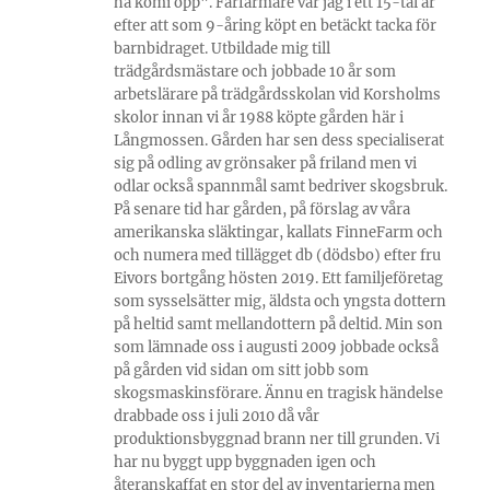
ha komi opp". Fårfarmare var jag i ett 15-tal år
efter att som 9-åring köpt en betäckt tacka för
barnbidraget. Utbildade mig till
trädgårdsmästare och jobbade 10 år som
arbetslärare på trädgårdsskolan vid Korsholms
skolor innan vi år 1988 köpte gården här i
Långmossen. Gården har sen dess specialiserat
sig på odling av grönsaker på friland men vi
odlar också spannmål samt bedriver skogsbruk.
På senare tid har gården, på förslag av våra
amerikanska släktingar, kallats FinneFarm och
och numera med tillägget db (dödsbo) efter fru
Eivors bortgång hösten 2019. Ett familjeföretag
som sysselsätter mig, äldsta och yngsta dottern
på heltid samt mellandottern på deltid. Min son
som lämnade oss i augusti 2009 jobbade också
på gården vid sidan om sitt jobb som
skogsmaskinsförare. Ännu en tragisk händelse
drabbade oss i juli 2010 då vår
produktionsbyggnad brann ner till grunden. Vi
har nu byggt upp byggnaden igen och
återanskaffat en stor del av inventarierna men