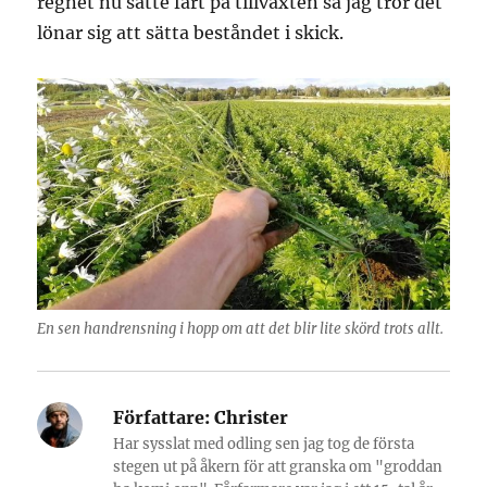
regnet nu satte fart på tillväxten så jag tror det
lönar sig att sätta beståndet i skick.
En sen handrensning i hopp om att det blir lite skörd trots allt.
Författare:
Christer
Har sysslat med odling sen jag tog de första
stegen ut på åkern för att granska om "groddan