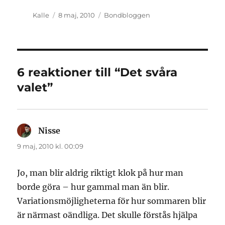
Författare
Publicerat
Kategorier
Kalle
8 maj, 2010
Bondbloggen
den
6 reaktioner till “Det svåra
valet”
Nisse
skriver:
9 maj, 2010 kl. 00:09
Jo, man blir aldrig riktigt klok på hur man
borde göra – hur gammal man än blir.
Variationsmöjligheterna för hur sommaren blir
är närmast oändliga. Det skulle förstås hjälpa