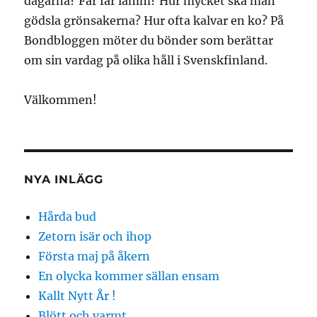
dagarna? Får får lamm? Hur mycket ska man
gödsla grönsakerna? Hur ofta kalvar en ko? På
Bondbloggen möter du bönder som berättar
om sin vardag på olika håll i Svenskfinland.
Välkommen!
NYA INLÄGG
Hårda bud
Zetorn isär och ihop
Första maj på åkern
En olycka kommer sällan ensam
Kallt Nytt År !
Blött och varmt