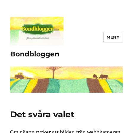
MENY
Bondbloggen
Det svåra valet
Om någon tycker att bilden från webbkameran