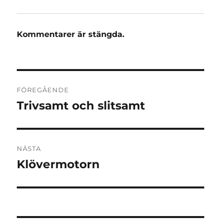
Kommentarer är stängda.
Inläggsnavigering
FÖREGÅENDE
Trivsamt och slitsamt
Föregående
inlägg:
NÄSTA
Klövermotorn
Nästa
inlägg: