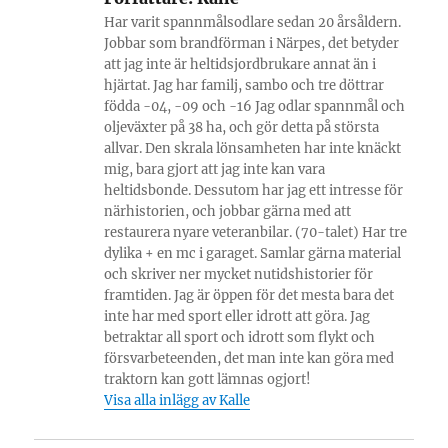
Har varit spannmålsodlare sedan 20 årsåldern.
Jobbar som brandförman i Närpes, det betyder
att jag inte är heltidsjordbrukare annat än i
hjärtat. Jag har familj, sambo och tre döttrar
födda -04, -09 och -16 Jag odlar spannmål och
oljeväxter på 38 ha, och gör detta på största
allvar. Den skrala lönsamheten har inte knäckt
mig, bara gjort att jag inte kan vara
heltidsbonde. Dessutom har jag ett intresse för
närhistorien, och jobbar gärna med att
restaurera nyare veteranbilar. (70-talet) Har tre
dylika + en mc i garaget. Samlar gärna material
och skriver ner mycket nutidshistorier för
framtiden. Jag är öppen för det mesta bara det
inte har med sport eller idrott att göra. Jag
betraktar all sport och idrott som flykt och
försvarbeteenden, det man inte kan göra med
traktorn kan gott lämnas ogjort!
Visa alla inlägg av Kalle