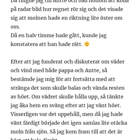
Då ringde jag till Antte och bad honom att kolla
på radar blid hur regnet rör sig och det visade
sig att molnen hade en riktning lite öster om
oss.
Då en halv timme hade gått, kunde jag
konstatera att han hade rätt.
Efter att jag funderat och diskuterat om väder
och vind med både pappa och Antte, så
bestämde jag mig för att fortsätta med att
stränga det som skulle balas och vända resten
av höet. Om vädret skulle hålla upp, så tänkte
jag åka hem en sväng efter att jag vänt höet.
Visserligen var det uppehåll, men då jag hade
vänt färdigt började det igen samlas lite otäcka
moln från sjön. Så jag kom fram till att det är