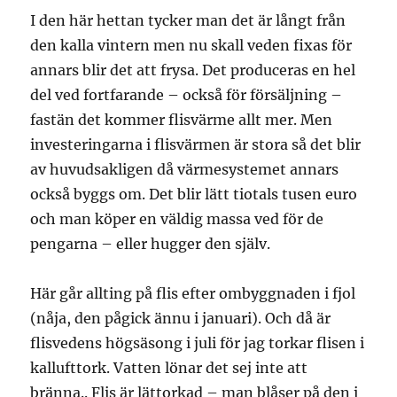
I den här hettan tycker man det är långt från
den kalla vintern men nu skall veden fixas för
annars blir det att frysa. Det produceras en hel
del ved fortfarande – också för försäljning –
fastän det kommer flisvärme allt mer. Men
investeringarna i flisvärmen är stora så det blir
av huvudsakligen då värmesystemet annars
också byggs om. Det blir lätt tiotals tusen euro
och man köper en väldig massa ved för de
pengarna – eller hugger den själv.
Här går allting på flis efter ombyggnaden i fjol
(nåja, den pågick ännu i januari). Och då är
flisvedens högsäsong i juli för jag torkar flisen i
kallufttork. Vatten lönar det sej inte att
bränna.. Flis är lättorkad – man blåser på den i