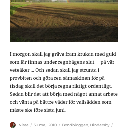
I morgon skall jag gräva fram krukan med guld
som lär finnas under regnbågens slut – på vår
veteåker … Och sedan skall jag strunta i
provbiten och göra ren såmaskinen för på
tisdag skall det börja regna riktigt ordentligt.
Sedan blir det att börja med något annat arbete
och vänta på bättre väder för vallsådden som
måste ske före sista juni.
Författare
Publicerat
Kategorier
Etikett
Nisse
30 maj, 2010
Bondbloggen
,
Hindersby