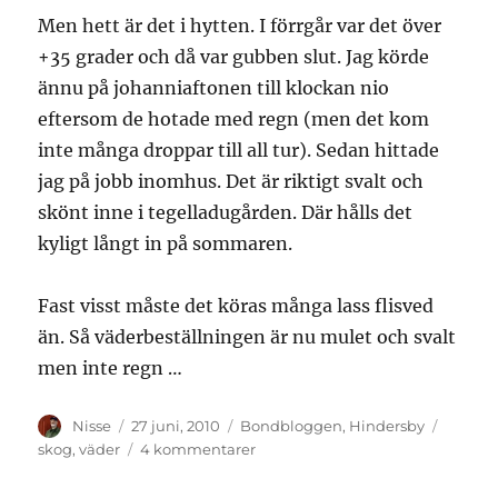
Men hett är det i hytten. I förrgår var det över
+35 grader och då var gubben slut. Jag körde
ännu på johanniaftonen till klockan nio
eftersom de hotade med regn (men det kom
inte många droppar till all tur). Sedan hittade
jag på jobb inomhus. Det är riktigt svalt och
skönt inne i tegelladugården. Där hålls det
kyligt långt in på sommaren.
Fast visst måste det köras många lass flisved
än. Så väderbeställningen är nu mulet och svalt
men inte regn …
Författare
Publicerat
Kategorier
Etikett
Nisse
27 juni, 2010
Bondbloggen
,
Hindersby
den
till
skog
,
väder
4 kommentarer
Ved
för