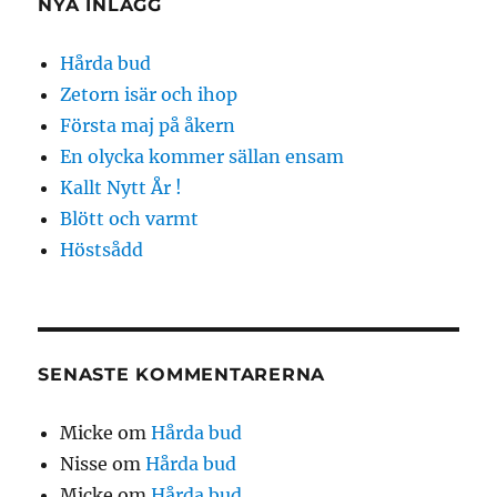
NYA INLÄGG
Hårda bud
Zetorn isär och ihop
Första maj på åkern
En olycka kommer sällan ensam
Kallt Nytt År !
Blött och varmt
Höstsådd
SENASTE KOMMENTARERNA
Micke
om
Hårda bud
Nisse
om
Hårda bud
Micke
om
Hårda bud