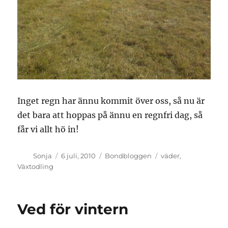
Inget regn har ännu kommit över oss, så nu är
det bara att hoppas på ännu en regnfri dag, så
får vi allt hö in!
Författare
Publicerat
Kategorier
Etiketter
Sonja
6 juli, 2010
Bondbloggen
väder
,
den
Växtodling
Ved för vintern